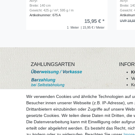
Acryl
Acryl
Breite: 140 cm
Breite: 1
Gewicht: 425 g / m²; 595 g / m
Gewicht: 4
Artikelnummer: 675 A
Artikelnu
15,95 € *
UVP 18,5
1
Meter
| 15,95 € / Meter
ZAHLUNGSARTEN
INFOR
K
V
K
Wi
Wir verwenden Cookies und ähnliche Technologien auf 
A
Besucher:innen unserer Webseite (z.B. IP-Adresse), um z
D
Drittanbietern einzubinden oder Zugriffe auf unsere Webs
mehr Informationen
I
gesetzte Cookies. Wir teilen diese Daten mit Dritten, die
Besuchen sie uns auf
Die Datenverarbeitung kann mit Einwilligung oder aufgru
Vertr
erteilt oder abgelehnt werden. Es besteht das Recht, nich
zu ändern oder zu widerrufen. Beachten Sie unser
Impr