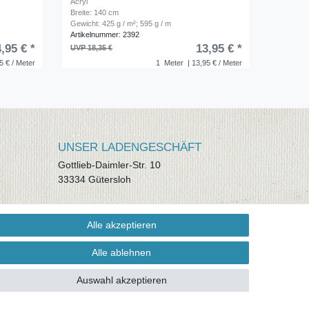
Acryl
Breite: 140 cm
Gewicht: 425 g / m²; 595 g / m
Artikelnummer: 2392
,95 € *
13,95 € *
UVP 18,35 €
5 € / Meter
1
Meter
| 13,95 € / Meter
UNSER LADENGESCHÄFT
Gottlieb-Daimler-Str. 10
33334 Gütersloh
ÖFFNUNGSZEITEN
Alle akzeptieren
Montag - Dienstag: 8.00 - 18.00 Uhr,
Mittwoch Ruhetag, Donnerstag: 8.00 -
Alle ablehnen
18.00 Uhr, Freitag 8.00 - 14.00 Uhr
Auswahl akzeptieren
KUNDENSERVICE
Telefon: (05241) 403 22 38