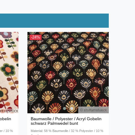
-24%
obelin
Baumwolle / Polyester / Acryl Gobelin
schwarz Palmwedel bunt
er / 10 %
Material: 58 % Baumwolle / 32 % Polyester / 10 %