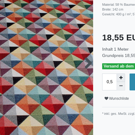
Material: 58 % Baumwo
Breite: 142 cm
Gewicht: 400 g / m²; 5
18,55 
Inhalt
1
Meter
Grundpreis
18,55
Versand ab dem 3
Wunschliste
* inkl. ges. MwSt. zzgl.