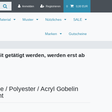
Anmelden
Registrieren
0
0,00 EUR
aterial
Muster
Nützliches
SALE
Marken
Gutscheine
it getätigt werden, werden erst ab
 / Polyester / Acryl Gobelin
nt