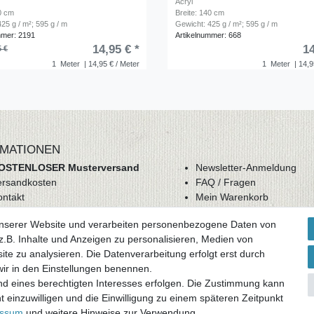
Acryl
40 cm
Breite: 140 cm
25 g / m²; 595 g / m
Gewicht: 425 g / m²; 595 g / m
mmer: 2191
Artikelnummer: 668
14,95 € *
14
5 €
1
Meter
| 14,95 € / Meter
1
Meter
| 14,9
MATIONEN
OSTENLOSER Musterversand
Newsletter-Anmeldung
ersandkosten
FAQ / Fragen
ontakt
Mein Warenkorb
derrufsrecht
Mein Merkzettel
unserer Website und verarbeiten personenbezogene Daten von
GB
Mein Konto
.B. Inhalte und Anzeigen zu personalisieren, Medien von
atenschutz
ite zu analysieren. Die Datenverarbeitung erfolgt erst durch
mpressum
 wir in den Einstellungen benennen.
nd eines berechtigten Interesses erfolgen. Die Zustimmung kann
ag widerrufen
t einzuwilligen und die Einwilligung zu einem späteren Zeitpunkt
essum
und weitere Hinweise zur Verwendung