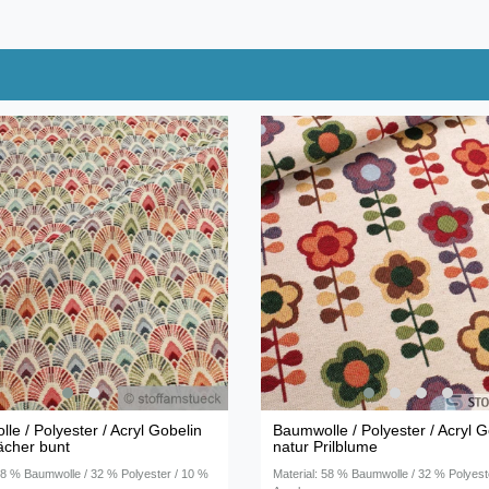
le / Polyester / Acryl Gobelin
Baumwolle / Polyester / Acryl G
ächer bunt
natur Prilblume
 58 % Baumwolle / 32 % Polyester / 10 %
Material: 58 % Baumwolle / 32 % Polyest