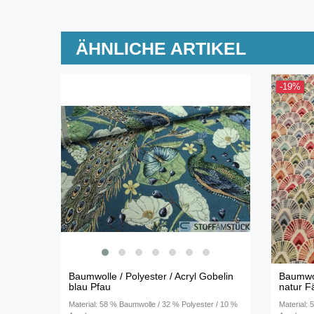
ÄHNLICHE ARTIKEL
-19%
Baumwolle / Polyester / Acryl Gobelin
Baumwol
blau Pfau
natur F
Material: 58 % Baumwolle / 32 % Polyester / 10 %
Material: