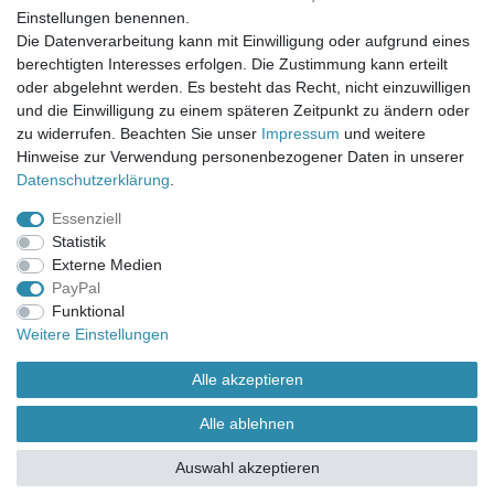
Einstellungen benennen.
UNSER LADENGESCHÄFT
Die Datenverarbeitung kann mit Einwilligung oder aufgrund eines
Gottlieb-Daimler-Str. 10
berechtigten Interesses erfolgen. Die Zustimmung kann erteilt
33334 Gütersloh
oder abgelehnt werden. Es besteht das Recht, nicht einzuwilligen
und die Einwilligung zu einem späteren Zeitpunkt zu ändern oder
ÖFFNUNGSZEITEN
zu widerrufen. Beachten Sie unser
Impressum
und weitere
Hinweise zur Verwendung personenbezogener Daten in unserer
Montag - Dienstag: 8.00 - 18.00 Uhr, Mittwoch Ruhetag,
Daten­schutz­erklärung
.
Donnerstag: 8.00 - 18.00 Uhr, Freitag 8.00 - 14.00 Uhr
Essenziell
KUNDENSERVICE
Statistik
Telefon: (05241) 403 22 38
Externe Medien
E-Mail: info@stoffamstueck.de
PayPal
Funktional
Weitere Einstellungen
Alle Preise inklusive gesetzlicher Mehrwertsteuer und
zuzüglich
Versandkosten
. * Pflichtfeld
Alle akzeptieren
Alle ablehnen
Auswahl akzeptieren