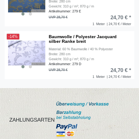
Breite: 280 cm
Gewicht: 310 g / m²; 870 g / m
Artikelnummer: 279 E
24,70 € *
UVP 28,70 €
1
Meter
| 24,70 € / Meter
Baumwolle / Polyester Jacquard
-14%
silber Ranke breit
Material: 60 % Baumwolle / 40 % Polyester
Breite: 280 cm
Gewicht: 310 g / m²; 870 g / m
Artikelnummer: 279 D
24,70 € *
UVP 28,70 €
1
Meter
| 24,70 € / Meter
ZAHLUNGSARTEN