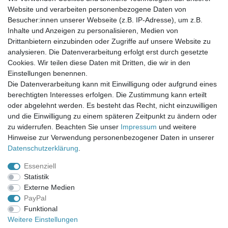
Website und verarbeiten personenbezogene Daten von
Newsletter-Anmeldung
Besucher:innen unserer Webseite (z.B. IP-Adresse), um z.B.
FAQ / Fragen
Inhalte und Anzeigen zu personalisieren, Medien von
Mein Warenkorb
Drittanbietern einzubinden oder Zugriffe auf unsere Website zu
Mein Merkzettel
analysieren. Die Datenverarbeitung erfolgt erst durch gesetzte
Mein Konto
Cookies. Wir teilen diese Daten mit Dritten, die wir in den
Einstellungen benennen.
UNSER LADENGESCHÄFT
Die Datenverarbeitung kann mit Einwilligung oder aufgrund eines
Gottlieb-Daimler-Str. 10
berechtigten Interesses erfolgen. Die Zustimmung kann erteilt
33334 Gütersloh
oder abgelehnt werden. Es besteht das Recht, nicht einzuwilligen
und die Einwilligung zu einem späteren Zeitpunkt zu ändern oder
ÖFFNUNGSZEITEN
zu widerrufen. Beachten Sie unser
Impressum
und weitere
Hinweise zur Verwendung personenbezogener Daten in unserer
Montag - Dienstag: 8.00 - 18.00 Uhr, Mittwoch Ruhetag,
Daten­schutz­erklärung
.
Donnerstag: 8.00 - 18.00 Uhr, Freitag 8.00 - 14.00 Uhr
Essenziell
KUNDENSERVICE
Statistik
Telefon: (05241) 403 22 38
Externe Medien
E-Mail: info@stoffamstueck.de
PayPal
Funktional
Weitere Einstellungen
Alle Preise inklusive gesetzlicher Mehrwertsteuer und