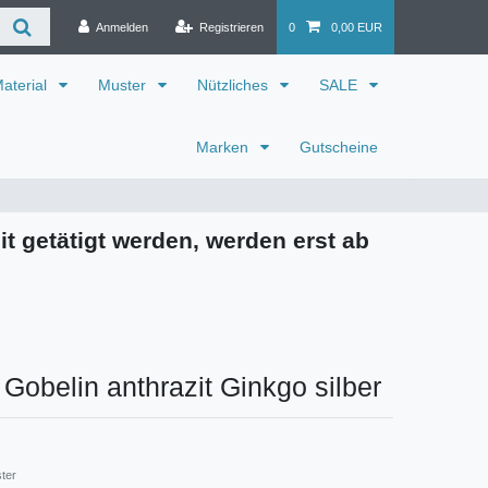
Anmelden
Registrieren
0
0,00 EUR
aterial
Muster
Nützliches
SALE
Marken
Gutscheine
it getätigt werden, werden erst ab
 Gobelin anthrazit Ginkgo silber
ster