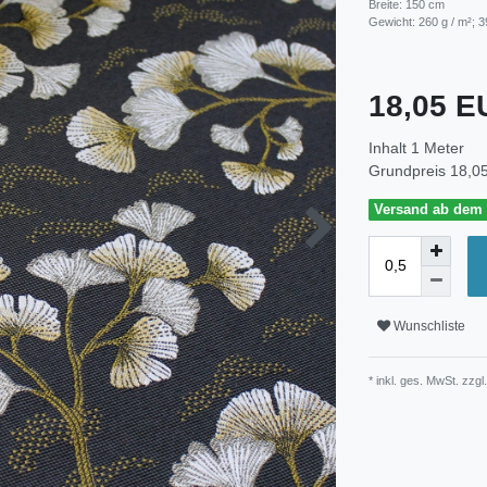
Breite: 150 cm
Gewicht: 260 g / m²; 3
18,05 
Inhalt
1
Meter
Grundpreis
18,05
Versand ab dem 3
Wunschliste
* inkl. ges. MwSt. zzgl.