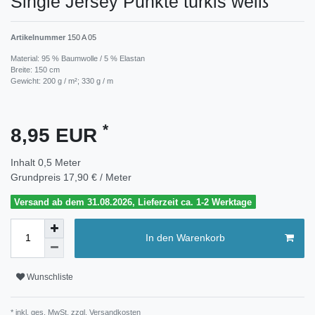
Single Jersey Punkte türkis weiß
Artikelnummer
150 A 05
Material: 95 % Baumwolle / 5 % Elastan
Breite: 150 cm
Gewicht: 200 g / m²; 330 g / m
*
8,95 EUR
Inhalt
0,5
Meter
Grundpreis
17,90 € / Meter
Versand ab dem 31.08.2026, Lieferzeit ca. 1-2 Werktage
In den Warenkorb
Wunschliste
* inkl. ges. MwSt. zzgl.
Versandkosten