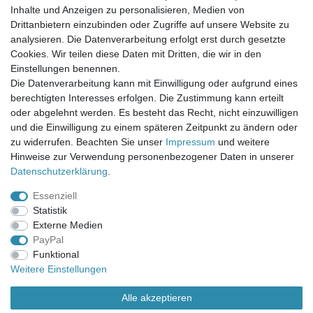
FAQ / Fragen
Inhalte und Anzeigen zu personalisieren, Medien von
Mein Warenkorb
Drittanbietern einzubinden oder Zugriffe auf unsere Website zu
Mein Merkzettel
analysieren. Die Datenverarbeitung erfolgt erst durch gesetzte
Mein Konto
Cookies. Wir teilen diese Daten mit Dritten, die wir in den
Einstellungen benennen.
UNSER LADENGESCHÄFT
Die Datenverarbeitung kann mit Einwilligung oder aufgrund eines
Gottlieb-Daimler-Str. 10
berechtigten Interesses erfolgen. Die Zustimmung kann erteilt
33334 Gütersloh
oder abgelehnt werden. Es besteht das Recht, nicht einzuwilligen
und die Einwilligung zu einem späteren Zeitpunkt zu ändern oder
ÖFFNUNGSZEITEN
zu widerrufen. Beachten Sie unser
Impressum
und weitere
Hinweise zur Verwendung personenbezogener Daten in unserer
Montag - Dienstag: 8.00 - 18.00 Uhr, Mittwoch Ruhetag,
Daten­schutz­erklärung
.
Donnerstag: 8.00 - 18.00 Uhr, Freitag 8.00 - 14.00 Uhr
Essenziell
KUNDENSERVICE
Statistik
Telefon: (05241) 403 22 38
Externe Medien
E-Mail: info@stoffamstueck.de
PayPal
Funktional
Weitere Einstellungen
Alle Preise inklusive gesetzlicher Mehrwertsteuer und
zuzüglich
Versandkosten
. * Pflichtfeld
Alle akzeptieren