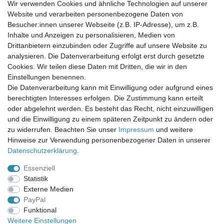
Wir verwenden Cookies und ähnliche Technologien auf unserer
Website und verarbeiten personenbezogene Daten von
Newsletter-Anmeldung
Besucher:innen unserer Webseite (z.B. IP-Adresse), um z.B.
FAQ / Fragen
Inhalte und Anzeigen zu personalisieren, Medien von
Mein Warenkorb
Drittanbietern einzubinden oder Zugriffe auf unsere Website zu
Mein Merkzettel
analysieren. Die Datenverarbeitung erfolgt erst durch gesetzte
Mein Konto
Cookies. Wir teilen diese Daten mit Dritten, die wir in den
Einstellungen benennen.
UNSER LADENGESCHÄFT
Die Datenverarbeitung kann mit Einwilligung oder aufgrund eines
Gottlieb-Daimler-Str. 10
berechtigten Interesses erfolgen. Die Zustimmung kann erteilt
33334 Gütersloh
oder abgelehnt werden. Es besteht das Recht, nicht einzuwilligen
und die Einwilligung zu einem späteren Zeitpunkt zu ändern oder
ÖFFNUNGSZEITEN
zu widerrufen. Beachten Sie unser
Impressum
und weitere
Hinweise zur Verwendung personenbezogener Daten in unserer
Montag - Dienstag: 8.00 - 18.00 Uhr, Mittwoch Ruhetag,
Daten­schutz­erklärung
.
Donnerstag: 8.00 - 18.00 Uhr, Freitag 8.00 - 14.00 Uhr
Essenziell
KUNDENSERVICE
Statistik
Telefon: (05241) 403 22 38
Externe Medien
E-Mail: info@stoffamstueck.de
PayPal
Funktional
Weitere Einstellungen
Alle Preise inklusive gesetzlicher Mehrwertsteuer und