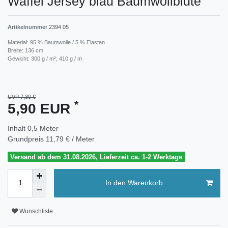
Waffel Jersey blau Baumwollblüte
Artikelnummer
2394 05
Material: 95 % Baumwolle / 5 % Elastan
Breite: 136 cm
Gewicht: 300 g / m²; 410 g / m
UVP 7,30 €
*
5,90 EUR
Inhalt
0,5
Meter
Grundpreis
11,79 € / Meter
Versand ab dem 31.08.2026, Lieferzeit ca. 1-2 Werktage
In den Warenkorb
Wunschliste