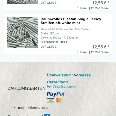
12,55 € *
UVP 13,00 €
1
Meter
| 12,55 € / Meter
Baumwolle / Elastan Single Jersey
Streifen off-white mint
Material: 95 % Baumwolle / 5 % Elastan
Breite: 150 cm
Gewicht: 200 g / m²; 330 g / m
Artikelnummer: 465 B
12,55 € *
UVP 13,00 €
1
Meter
| 12,55 € / Meter
ZAHLUNGSARTEN
mehr Informationen