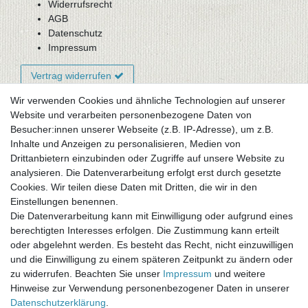
Widerrufsrecht
AGB
Datenschutz
Impressum
Vertrag widerrufen
Wir verwenden Cookies und ähnliche Technologien auf unserer
Website und verarbeiten personenbezogene Daten von
Newsletter-Anmeldung
Besucher:innen unserer Webseite (z.B. IP-Adresse), um z.B.
FAQ / Fragen
Inhalte und Anzeigen zu personalisieren, Medien von
Mein Warenkorb
Drittanbietern einzubinden oder Zugriffe auf unsere Website zu
Mein Merkzettel
analysieren. Die Datenverarbeitung erfolgt erst durch gesetzte
Mein Konto
Cookies. Wir teilen diese Daten mit Dritten, die wir in den
Einstellungen benennen.
UNSER LADENGESCHÄFT
Die Datenverarbeitung kann mit Einwilligung oder aufgrund eines
Gottlieb-Daimler-Str. 10
berechtigten Interesses erfolgen. Die Zustimmung kann erteilt
33334 Gütersloh
oder abgelehnt werden. Es besteht das Recht, nicht einzuwilligen
und die Einwilligung zu einem späteren Zeitpunkt zu ändern oder
ÖFFNUNGSZEITEN
zu widerrufen. Beachten Sie unser
Impressum
und weitere
Hinweise zur Verwendung personenbezogener Daten in unserer
Montag - Dienstag: 8.00 - 18.00 Uhr, Mittwoch Ruhetag,
Daten­schutz­erklärung
.
Donnerstag: 8.00 - 18.00 Uhr, Freitag 8.00 - 14.00 Uhr