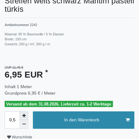
Streifen weiß schwarz Maritim pastell
türkis
Artikelnummer
2242
Material: 95 % Baumwolle / 5 % Elastan
Breite: 150 cm
Gewicht: 200 g / m²; 300 g / m
UVP 11,45 €
*
6,95 EUR
Inhalt
1
Meter
Grundpreis
6,95 € / Meter
Versand ab dem 31.08.2026, Lieferzeit ca. 1-2 Werktage
In den Warenkorb
Wunschliste