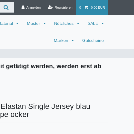
Anmelden
Registrieren
0
0,00 EUR
aterial
Muster
Nützliches
SALE
Marken
Gutscheine
it getätigt werden, werden erst ab
 Elastan Single Jersey blau
upe ocker