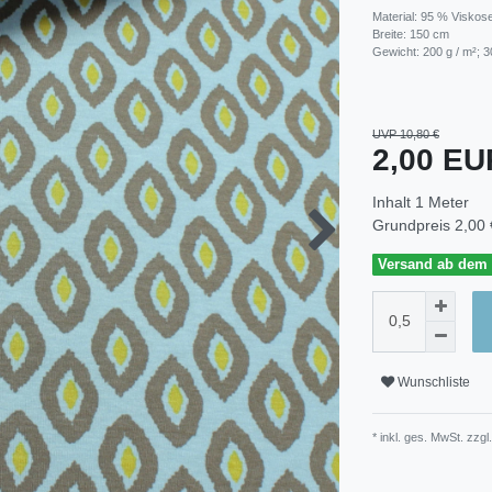
Material: 95 % Viskose
Breite: 150 cm
Gewicht: 200 g / m²; 3
UVP 10,80 €
2,00 E
Inhalt
1
Meter
Grundpreis
2,00 
Versand ab dem 3
Wunschliste
* inkl. ges. MwSt. zzgl.