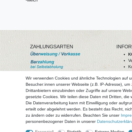
ZAHLUNGSARTEN
INFOR
K
V
K
Wi
Wir verwenden Cookies und ähnliche Technologien auf 
A
Besucher:innen unserer Webseite (z.B. IP-Adresse), um z
D
Drittanbietern einzubinden oder Zugriffe auf unsere Webs
mehr Informationen
I
gesetzte Cookies. Wir teilen diese Daten mit Dritten, die
Besuchen sie uns auf
Die Datenverarbeitung kann mit Einwilligung oder aufgru
Vertr
erteilt oder abgelehnt werden. Es besteht das Recht, nich
zu ändern oder zu widerrufen. Beachten Sie unser
Impr
personenbezogener Daten in unserer
Daten­schutz­erklä
Alle Preise inklusive gesetzlicher Mehrwertsteuer 
Essenziell
Statistik
Externe Medien