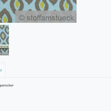
kt
upe/ocker