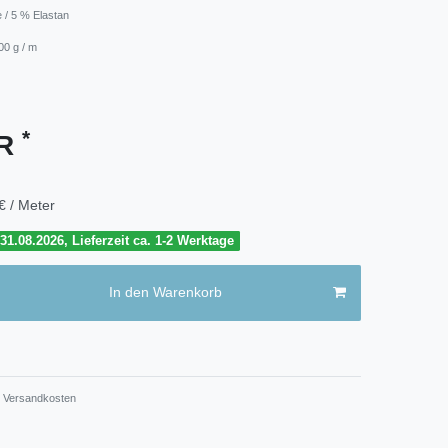
 / 5 % Elastan
00 g / m
*
UR
€ / Meter
1.08.2026, Lieferzeit ca. 1-2 Werktage
In den Warenkorb
Versandkosten