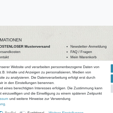
MATIONEN
OSTENLOSER Musterversand
Newsletter-Anmeldung
ersandkosten
FAQ / Fragen
ontakt
Mein Warenkorb
derrufsrecht
Mein Merkzettel
unserer Website und verarbeiten personenbezogene Daten von
GB
Mein Konto
.B. Inhalte und Anzeigen zu personalisieren, Medien von
atenschutz
ite zu analysieren. Die Datenverarbeitung erfolgt erst durch
mpressum
 wir in den Einstellungen benennen.
nd eines berechtigten Interesses erfolgen. Die Zustimmung kann
ag widerrufen
t einzuwilligen und die Einwilligung zu einem späteren Zeitpunkt
essum
und weitere Hinweise zur Verwendung
rung
.
und zuzüglich
Versandkosten
. * Pflichtfeld
PayPal
Funktional
Weitere Einstellungen