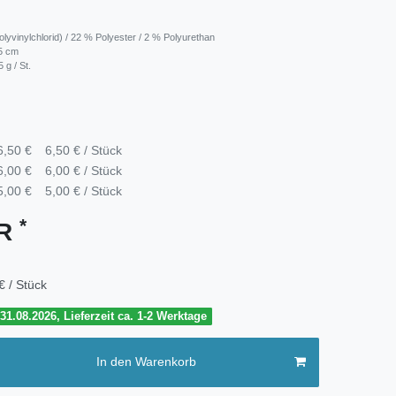
lyvinylchlorid) / 22 % Polyester / 2 % Polyurethan
45 cm
 g / St.
6,50 €
6,50 € / Stück
6,00 €
6,00 € / Stück
5,00 €
5,00 € / Stück
*
UR
€ / Stück
1.08.2026, Lieferzeit ca. 1-2 Werktage
In den Warenkorb