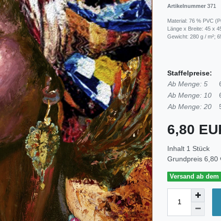
Artikelnummer
371
Material: 76 % PVC (Po
Länge x Breite: 45 x 
Gewicht: 280 g / m²; 65
Staffelpreise:
Ab Menge: 5
Ab Menge: 10
Ab Menge: 20
6,80 E
Inhalt
1
Stück
Grundpreis
6,80 
Versand ab dem 3