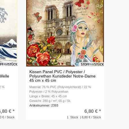
Kissen Panel PVC / Polyester /
Welle
Polyurethan Kunstleder Notre-Dame
45 cm x 45 cm
22 %
Material: 76 % PVC (Polyvinylchlorid) / 22 %
Polyester / 2 % Polyurethan
Länge x Breite: 45 x 45 cm
Gewicht: 280 g / m²; 65 g / St.
Artikelnummer: 2393
6,80 € *
6,80 € *
0 € / Stück
1
Stück
| 6,80 € / Stück