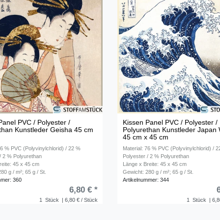
Panel PVC / Polyester /
Kissen Panel PVC / Polyester /
than Kunstleder Geisha 45 cm
Polyurethan Kunstleder Japan 
m
45 cm x 45 cm
76 % PVC (Polyvinylchlorid) / 22 %
Material: 76 % PVC (Polyvinylchlorid) / 
 / 2 % Polyurethan
Polyester / 2 % Polyurethan
reite: 45 x 45 cm
Länge x Breite: 45 x 45 cm
80 g / m²; 65 g / St.
Gewicht: 280 g / m²; 65 g / St.
mmer: 360
Artikelnummer: 344
6,80 € *
1
Stück
| 6,80 € / Stück
1
Stück
| 6,8