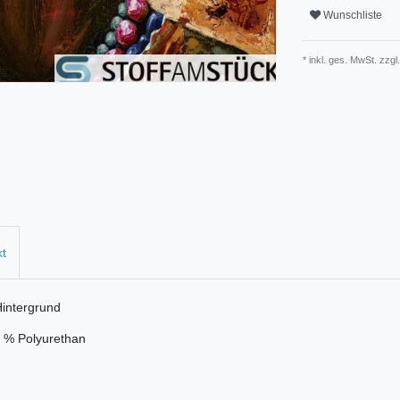
Wunschliste
* inkl. ges. MwSt. zzgl.
kt
Hintergrund
 2 % Polyurethan