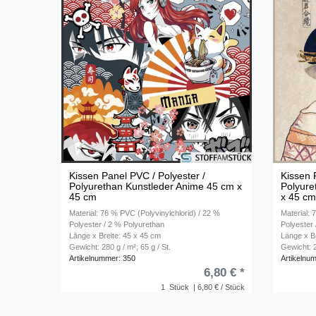
Kissen Panel PVC / Polyester /
Kissen 
Polyurethan Kunstleder Anime 45 cm x
Polyure
45 cm
x 45 c
Material: 76 % PVC (Polyvinylchlorid) / 22 %
Material: 
Polyester / 2 % Polyurethan
Polyester
Länge x Breite: 45 x 45 cm
Länge x B
Gewicht: 280 g / m²; 65 g / St.
Gewicht: 2
Artikelnummer: 350
Artikelnu
6,80 € *
1
Stück
| 6,80 € / Stück