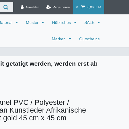
Anmelden
Registrieren
0
0,00 EUR
aterial
Muster
Nützliches
SALE
Marken
Gutscheine
it getätigt werden, werden erst ab
nel PVC / Polyester /
an Kunstleder Afrikanische
t gold 45 cm x 45 cm