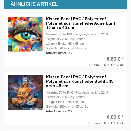
ÄHNLICHE ARTIKEL
Kissen Panel PVC / Polyester /
Polyurethan Kunstleder Auge bunt
45 cm x 45 cm
Material: 76 % PVC (Polyvinylchlorid) / 22 %
Polyester / 2 % Polyurethan
Länge x Breite: 45 x 45 cm
Gewicht: 280 g / m²; 65 g / St.
Artikelnummer: 260
6,80 € *
1
Stück
| 6,80 € / Stück
Kissen Panel PVC / Polyester /
Polyurethan Kunstleder Budda 45
cm x 45 cm
Material: 76 % PVC (Polyvinylchlorid) / 22 %
Polyester / 2 % Polyurethan
Länge x Breite: 45 x 45 cm
Gewicht: 280 g / m²; 65 g / St.
Artikelnummer: 269
6,80 € *
1
Stück
| 6,80 € / Stück