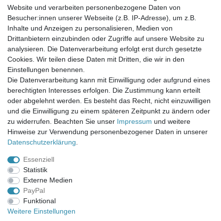
Website und verarbeiten personenbezogene Daten von
Newsletter-Anmeldung
Besucher:innen unserer Webseite (z.B. IP-Adresse), um z.B.
FAQ / Fragen
Inhalte und Anzeigen zu personalisieren, Medien von
Mein Warenkorb
Drittanbietern einzubinden oder Zugriffe auf unsere Website zu
Mein Merkzettel
analysieren. Die Datenverarbeitung erfolgt erst durch gesetzte
Mein Konto
Cookies. Wir teilen diese Daten mit Dritten, die wir in den
Einstellungen benennen.
UNSER LADENGESCHÄFT
Die Datenverarbeitung kann mit Einwilligung oder aufgrund eines
Gottlieb-Daimler-Str. 10
berechtigten Interesses erfolgen. Die Zustimmung kann erteilt
33334 Gütersloh
oder abgelehnt werden. Es besteht das Recht, nicht einzuwilligen
und die Einwilligung zu einem späteren Zeitpunkt zu ändern oder
ÖFFNUNGSZEITEN
zu widerrufen. Beachten Sie unser
Impressum
und weitere
Hinweise zur Verwendung personenbezogener Daten in unserer
Montag - Dienstag: 8.00 - 18.00 Uhr, Mittwoch Ruhetag,
Daten­schutz­erklärung
.
Donnerstag: 8.00 - 18.00 Uhr, Freitag 8.00 - 14.00 Uhr
Essenziell
KUNDENSERVICE
Statistik
Telefon: (05241) 403 22 38
Externe Medien
E-Mail: info@stoffamstueck.de
PayPal
Funktional
Weitere Einstellungen
Alle Preise inklusive gesetzlicher Mehrwertsteuer und