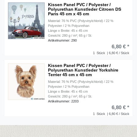
Kissen Panel PVC / Polyester /
Polyurethan Kunstleder Citroen DS
Paris 45 cm x 45 cm
Material: 76 % PVC (Polyvinylchlorid) / 22 %
Polyester / 2 % Polyurethan
Länge x Breite: 45 x 45 cm
Gewicht: 280 g / m²; 65 g / St.
Artikelnummer: 290
6,80 € *
1
Stück
| 6,80 € / Stück
Kissen Panel PVC / Polyester /
Polyurethan Kunstleder Yorkshire
Terrier 45 cm x 45 cm
Material: 76 % PVC (Polyvinylchlorid) / 22 %
Polyester / 2 % Polyurethan
Länge x Breite: 45 x 45 cm
Gewicht: 280 g / m²; 65 g / St.
Artikelnummer: 2203
6,80 € *
1
Stück
| 6,80 € / Stück