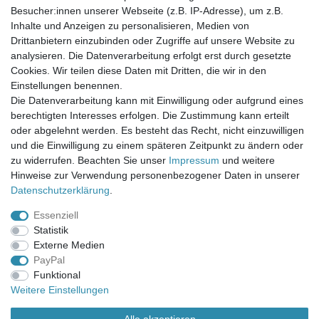
Newsletter-Anmeldung
Besucher:innen unserer Webseite (z.B. IP-Adresse), um z.B.
FAQ / Fragen
Inhalte und Anzeigen zu personalisieren, Medien von
Mein Warenkorb
Drittanbietern einzubinden oder Zugriffe auf unsere Website zu
Mein Merkzettel
analysieren. Die Datenverarbeitung erfolgt erst durch gesetzte
Mein Konto
Cookies. Wir teilen diese Daten mit Dritten, die wir in den
Einstellungen benennen.
UNSER LADENGESCHÄFT
Die Datenverarbeitung kann mit Einwilligung oder aufgrund eines
Gottlieb-Daimler-Str. 10
berechtigten Interesses erfolgen. Die Zustimmung kann erteilt
33334 Gütersloh
oder abgelehnt werden. Es besteht das Recht, nicht einzuwilligen
und die Einwilligung zu einem späteren Zeitpunkt zu ändern oder
ÖFFNUNGSZEITEN
zu widerrufen. Beachten Sie unser
Impressum
und weitere
Hinweise zur Verwendung personenbezogener Daten in unserer
Montag - Dienstag: 8.00 - 18.00 Uhr, Mittwoch Ruhetag,
Daten­schutz­erklärung
.
Donnerstag: 8.00 - 18.00 Uhr, Freitag 8.00 - 14.00 Uhr
Essenziell
KUNDENSERVICE
Statistik
Telefon: (05241) 403 22 38
Externe Medien
E-Mail: info@stoffamstueck.de
PayPal
Funktional
Weitere Einstellungen
Alle Preise inklusive gesetzlicher Mehrwertsteuer und
zuzüglich
Versandkosten
. * Pflichtfeld