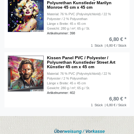
Polyurethan Kunstleder Marilyn
Monroe 45 cm x 45 cm
Material: 76 % PVC (Polyvinylchlorid) / 22 %
Polyester / 2 % Polyurethan
Länge x Breite: 45 x 45 cm
Gewicht: 280 g / m²; 65 g / St.
Artikelnummer: 398
6,80 € *
1
Stück
| 6,80 € / Stück
Kissen Panel PVC / Polyester /
Polyurethan Kunstleder Street Art
Künstler 45 cm x 45 cm
Material: 76 % PVC (Polyvinylchlorid) / 22 %
Polyester / 2 % Polyurethan
Länge x Breite: 45 x 45 cm
Gewicht: 280 g / m²; 65 g / St.
Artikelnummer: 402
6,80 € *
1
Stück
| 6,80 € / Stück