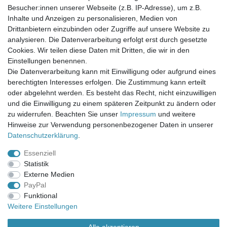
Newsletter-Anmeldung
Besucher:innen unserer Webseite (z.B. IP-Adresse), um z.B.
FAQ / Fragen
Inhalte und Anzeigen zu personalisieren, Medien von
Mein Warenkorb
Drittanbietern einzubinden oder Zugriffe auf unsere Website zu
Mein Merkzettel
analysieren. Die Datenverarbeitung erfolgt erst durch gesetzte
Mein Konto
Cookies. Wir teilen diese Daten mit Dritten, die wir in den
Einstellungen benennen.
UNSER LADENGESCHÄFT
Die Datenverarbeitung kann mit Einwilligung oder aufgrund eines
Gottlieb-Daimler-Str. 10
berechtigten Interesses erfolgen. Die Zustimmung kann erteilt
33334 Gütersloh
oder abgelehnt werden. Es besteht das Recht, nicht einzuwilligen
und die Einwilligung zu einem späteren Zeitpunkt zu ändern oder
ÖFFNUNGSZEITEN
zu widerrufen. Beachten Sie unser
Impressum
und weitere
Hinweise zur Verwendung personenbezogener Daten in unserer
Montag - Dienstag: 8.00 - 18.00 Uhr, Mittwoch Ruhetag,
Daten­schutz­erklärung
.
Donnerstag: 8.00 - 18.00 Uhr, Freitag 8.00 - 14.00 Uhr
Essenziell
KUNDENSERVICE
Statistik
Telefon: (05241) 403 22 38
Externe Medien
E-Mail: info@stoffamstueck.de
PayPal
Funktional
Weitere Einstellungen
Alle Preise inklusive gesetzlicher Mehrwertsteuer und
zuzüglich
Versandkosten
. * Pflichtfeld