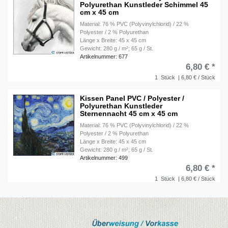
Polyurethan Kunstleder Schimmel 45
cm x 45 cm
Material: 76 % PVC (Polyvinylchlorid) / 22 %
Polyester / 2 % Polyurethan
Länge x Breite: 45 x 45 cm
Gewicht: 280 g / m²; 65 g / St.
Artikelnummer: 677
6,80 € *
1
Stück
| 6,80 € / Stück
Kissen Panel PVC / Polyester /
Polyurethan Kunstleder
Sternennacht 45 cm x 45 cm
Material: 76 % PVC (Polyvinylchlorid) / 22 %
Polyester / 2 % Polyurethan
Länge x Breite: 45 x 45 cm
Gewicht: 280 g / m²; 65 g / St.
Artikelnummer: 499
6,80 € *
1
Stück
| 6,80 € / Stück