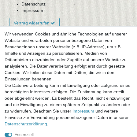
Datenschutz
Impressum
Vertrag widerrufen
Wir verwenden Cookies und ähnliche Technologien auf unserer
Website und verarbeiten personenbezogene Daten von
Newsletter-Anmeldung
Besucher:innen unserer Webseite (z.B. IP-Adresse), um z.B.
FAQ / Fragen
Inhalte und Anzeigen zu personalisieren, Medien von
Mein Warenkorb
Drittanbietern einzubinden oder Zugriffe auf unsere Website zu
Mein Merkzettel
analysieren. Die Datenverarbeitung erfolgt erst durch gesetzte
Mein Konto
Cookies. Wir teilen diese Daten mit Dritten, die wir in den
Einstellungen benennen.
UNSER LADENGESCHÄFT
Die Datenverarbeitung kann mit Einwilligung oder aufgrund eines
Gottlieb-Daimler-Str. 10
berechtigten Interesses erfolgen. Die Zustimmung kann erteilt
33334 Gütersloh
oder abgelehnt werden. Es besteht das Recht, nicht einzuwilligen
und die Einwilligung zu einem späteren Zeitpunkt zu ändern oder
ÖFFNUNGSZEITEN
zu widerrufen. Beachten Sie unser
Impressum
und weitere
Hinweise zur Verwendung personenbezogener Daten in unserer
Montag - Dienstag: 8.00 - 18.00 Uhr, Mittwoch Ruhetag,
Daten­schutz­erklärung
.
Donnerstag: 8.00 - 18.00 Uhr, Freitag 8.00 - 14.00 Uhr
Essenziell