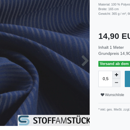
Material: 100 % Polye
Breite: 165 cm
Gewicht: 365 g / m²; 6
14,90 
Inhalt
1
Meter
Grundpreis
14,90
Versand ab dem 3
Wunschliste
* inkl. ges. MwSt. zzgl.