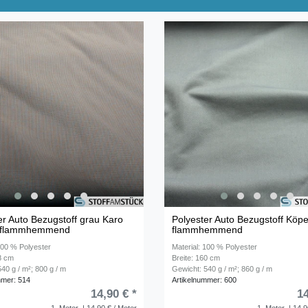
er Auto Bezugstoff grau Karo
Polyester Auto Bezugstoff Köpe
 flammhemmend
flammhemmend
100 % Polyester
Material: 100 % Polyester
48 cm
Breite: 160 cm
40 g / m²; 800 g / m
Gewicht: 540 g / m²; 860 g / m
mmer: 514
Artikelnummer: 600
14,90 € *
14