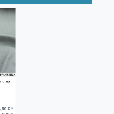
r grau
,90 € *