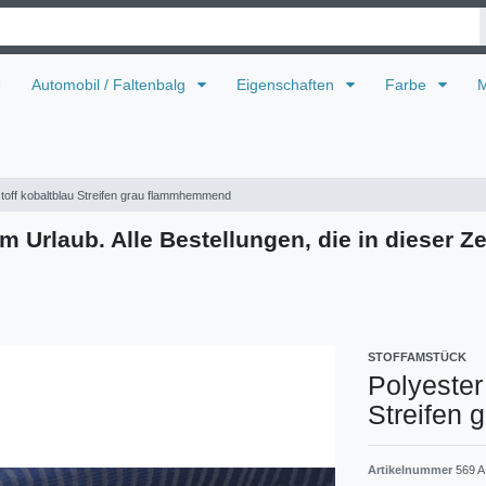
U
Automobil / Faltenbalg
Eigenschaften
Farbe
M
toff kobaltblau Streifen grau flammhemmend
m Urlaub. Alle Bestellungen, die in dieser Ze
STOFFAMSTÜCK
Polyester
Streifen
Artikelnummer
569 A