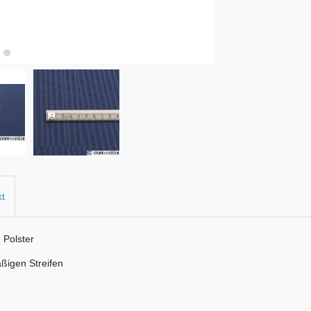
kt
 Polster
ßigen Streifen