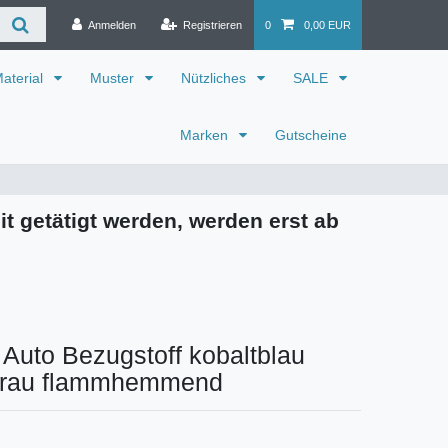
Anmelden
Registrieren
0
0,00 EUR
aterial
Muster
Nützliches
SALE
Marken
Gutscheine
it getätigt werden, werden erst ab
 Auto Bezugstoff kobaltblau
 grau flammhemmend