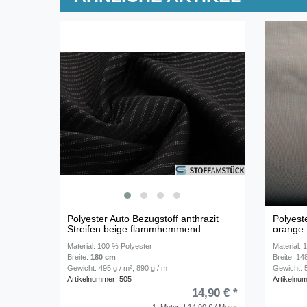
Polyester Auto Bezugstoff anthrazit
Polyest
Streifen beige flammhemmend
orange
Material: 100 % Polyester
Material: 
Breite:
180 cm
Breite: 1
Gewicht: 495 g / m²; 890 g / m
Gewicht: 5
Artikelnummer: 505
Artikelnu
14,90 € *