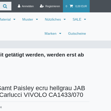
Anmelden
Registrieren
0
0,00 EUR
aterial
Muster
Nützliches
SALE
Marken
Gutscheine
it getätigt werden, werden erst ab
amt Paisley ecru hellgrau JAB
 Carlucci VIVOLO CA1433/070
 H