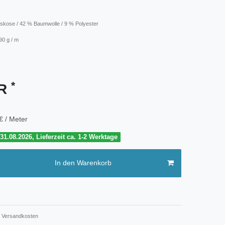
skose / 42 % Baumwolle / 9 % Polyester
90 g / m
*
UR
€ / Meter
1.08.2026, Lieferzeit ca. 1-2 Werktage
In den Warenkorb
Versandkosten