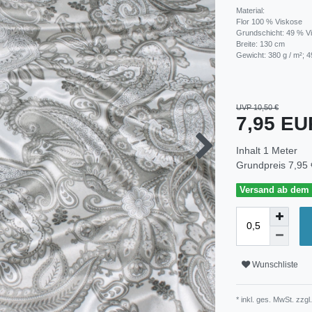
Material:
Flor 100 % Viskose
Grundschicht: 49 % Vi
Breite: 130 cm
Gewicht: 380 g / m²; 4
UVP 10,50 €
7,95 E
Inhalt
1
Meter
Grundpreis
7,95 
Versand ab dem 3
Wunschliste
* inkl. ges. MwSt. zzgl.