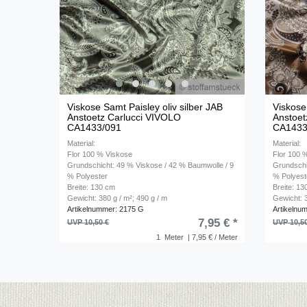
Viskose Samt Paisley oliv silber JAB
Viskose
Anstoetz Carlucci VIVOLO
Anstoet
CA1433/091
CA1433
Material:
Material:
Flor 100 % Viskose
Flor 100 
Grundschicht: 49 % Viskose / 42 % Baumwolle / 9
Grundschi
% Polyester
% Polyest
Breite: 130 cm
Breite: 1
Gewicht: 380 g / m²; 490 g / m
Gewicht: 3
Artikelnummer: 2175 G
Artikelnu
7,95 € *
UVP 10,50 €
UVP 10,5
1
Meter
| 7,95 € / Meter