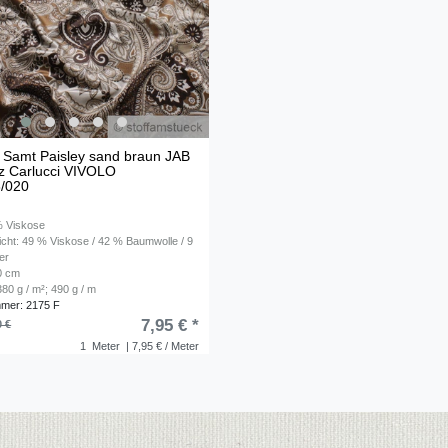
 Samt Paisley sand braun JAB
z Carlucci VIVOLO
/020
% Viskose
cht: 49 % Viskose / 42 % Baumwolle / 9
er
30 cm
80 g / m²; 490 g / m
mmer: 2175 F
7,95 € *
0 €
1
Meter
| 7,95 € / Meter