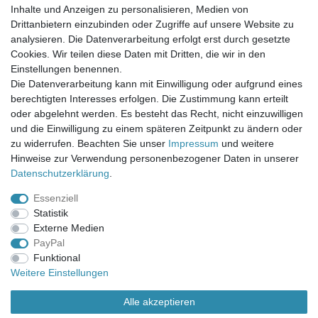
FAQ / Fragen
Inhalte und Anzeigen zu personalisieren, Medien von
Mein Warenkorb
Drittanbietern einzubinden oder Zugriffe auf unsere Website zu
Mein Merkzettel
analysieren. Die Datenverarbeitung erfolgt erst durch gesetzte
Mein Konto
Cookies. Wir teilen diese Daten mit Dritten, die wir in den
Einstellungen benennen.
UNSER LADENGESCHÄFT
Die Datenverarbeitung kann mit Einwilligung oder aufgrund eines
Gottlieb-Daimler-Str. 10
berechtigten Interesses erfolgen. Die Zustimmung kann erteilt
33334 Gütersloh
oder abgelehnt werden. Es besteht das Recht, nicht einzuwilligen
und die Einwilligung zu einem späteren Zeitpunkt zu ändern oder
ÖFFNUNGSZEITEN
zu widerrufen. Beachten Sie unser
Impressum
und weitere
Hinweise zur Verwendung personenbezogener Daten in unserer
Montag - Dienstag: 8.00 - 18.00 Uhr, Mittwoch Ruhetag,
Daten­schutz­erklärung
.
Donnerstag: 8.00 - 18.00 Uhr, Freitag 8.00 - 14.00 Uhr
Essenziell
KUNDENSERVICE
Statistik
Telefon: (05241) 403 22 38
Externe Medien
E-Mail: info@stoffamstueck.de
PayPal
Funktional
Weitere Einstellungen
Alle Preise inklusive gesetzlicher Mehrwertsteuer und
zuzüglich
Versandkosten
. * Pflichtfeld
Alle akzeptieren