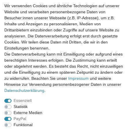
Wir verwenden Cookies und ähnliche Technologien auf unserer
Website und verarbeiten personenbezogene Daten von
Newsletter-Anmeldung
Besucher:innen unserer Webseite (z.B. IP-Adresse), um z.B.
FAQ / Fragen
Inhalte und Anzeigen zu personalisieren, Medien von
Mein Warenkorb
Drittanbietern einzubinden oder Zugriffe auf unsere Website zu
Mein Merkzettel
analysieren. Die Datenverarbeitung erfolgt erst durch gesetzte
Mein Konto
Cookies. Wir teilen diese Daten mit Dritten, die wir in den
Einstellungen benennen.
UNSER LADENGESCHÄFT
Die Datenverarbeitung kann mit Einwilligung oder aufgrund eines
Gottlieb-Daimler-Str. 10
berechtigten Interesses erfolgen. Die Zustimmung kann erteilt
33334 Gütersloh
oder abgelehnt werden. Es besteht das Recht, nicht einzuwilligen
und die Einwilligung zu einem späteren Zeitpunkt zu ändern oder
ÖFFNUNGSZEITEN
zu widerrufen. Beachten Sie unser
Impressum
und weitere
Hinweise zur Verwendung personenbezogener Daten in unserer
Montag - Dienstag: 8.00 - 18.00 Uhr, Mittwoch Ruhetag,
Daten­schutz­erklärung
.
Donnerstag: 8.00 - 18.00 Uhr, Freitag 8.00 - 14.00 Uhr
Essenziell
KUNDENSERVICE
Statistik
Telefon: (05241) 403 22 38
Externe Medien
E-Mail: info@stoffamstueck.de
PayPal
Funktional