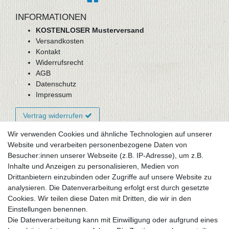
INFORMATIONEN
KOSTENLOSER Musterversand
Versandkosten
Kontakt
Widerrufsrecht
AGB
Datenschutz
Impressum
Vertrag widerrufen
Wir verwenden Cookies und ähnliche Technologien auf unserer
Website und verarbeiten personenbezogene Daten von
Newsletter-Anmeldung
Besucher:innen unserer Webseite (z.B. IP-Adresse), um z.B.
FAQ / Fragen
Inhalte und Anzeigen zu personalisieren, Medien von
Mein Warenkorb
Drittanbietern einzubinden oder Zugriffe auf unsere Website zu
Mein Merkzettel
analysieren. Die Datenverarbeitung erfolgt erst durch gesetzte
Mein Konto
Cookies. Wir teilen diese Daten mit Dritten, die wir in den
Einstellungen benennen.
UNSER LADENGESCHÄFT
Die Datenverarbeitung kann mit Einwilligung oder aufgrund eines
Gottlieb-Daimler-Str. 10