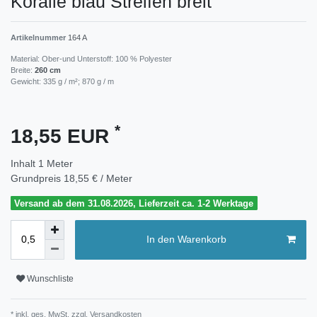
Koralle blau Streifen breit
Artikelnummer
164 A
Material: Ober-und Unterstoff: 100 % Polyester
Breite:
260 cm
Gewicht: 335 g / m²; 870 g / m
*
18,55 EUR
Inhalt
1
Meter
Grundpreis
18,55 € / Meter
Versand ab dem 31.08.2026, Lieferzeit ca. 1-2 Werktage
In den Warenkorb
Wunschliste
* inkl. ges. MwSt. zzgl.
Versandkosten