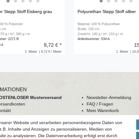
er Stepp Stoff Eisberg grau
Polyurethan Stepp Stoff silber
100 % Polyester
Material: 100 % Polyurethan
35 cm
Breite: 150 cm
70 g / m²; 360 g / m
Gewicht: 140 g / m²; 210 g / m
mmer: 2271 B
Artikelnummer: 534 A
9,72 € *
15
5 €
1
Meter
| 9,72 € / Meter
1
Meter
| 15,5
MATIONEN
OSTENLOSER Musterversand
Newsletter-Anmeldung
ersandkosten
FAQ / Fragen
ontakt
Mein Warenkorb
derrufsrecht
Mein Merkzettel
unserer Website und verarbeiten personenbezogene Daten von
GB
Mein Konto
.B. Inhalte und Anzeigen zu personalisieren, Medien von
atenschutz
ite zu analysieren. Die Datenverarbeitung erfolgt erst durch
mpressum