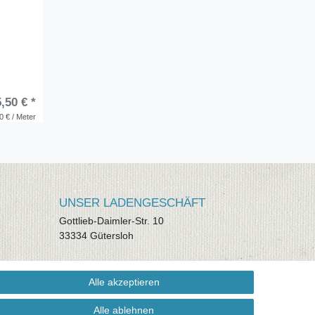
,50 € *
0 € / Meter
UNSER LADENGESCHÄFT
Gottlieb-Daimler-Str. 10
33334 Gütersloh
ÖFFNUNGSZEITEN
Alle akzeptieren
Montag - Dienstag: 8.00 - 18.00 Uhr,
Mittwoch Ruhetag, Donnerstag: 8.00 -
Alle ablehnen