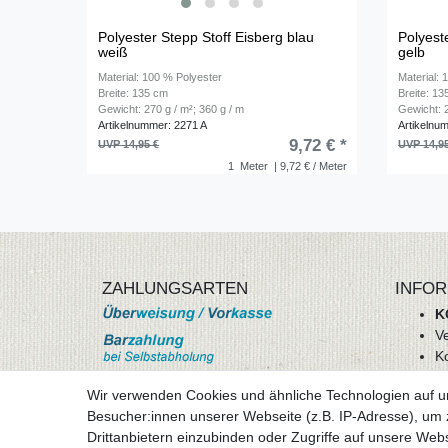
Polyester Stepp Stoff Eisberg blau
Polyest
weiß
gelb
Material: 100 % Polyester
Material: 
Breite: 135 cm
Breite: 1
Gewicht: 270 g / m²; 360 g / m
Gewicht: 2
Artikelnummer: 2271 A
Artikelnu
9,72 € *
UVP 14,95 €
UVP 14,9
1
Meter
| 9,72 € / Meter
ZAHLUNGSARTEN
INFOR
K
V
K
Wi
Wir verwenden Cookies und ähnliche Technologien auf 
A
Besucher:innen unserer Webseite (z.B. IP-Adresse), um z
D
Drittanbietern einzubinden oder Zugriffe auf unsere Webs
mehr Informationen
I