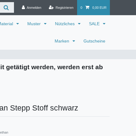
Anmelden
Registrieren
0
0,00 EUR
aterial
Muster
Nützliches
SALE
Marken
Gutscheine
it getätigt werden, werden erst ab
an Stepp Stoff schwarz
rethan