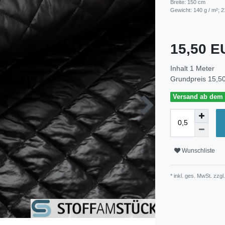
Breite: 150 cm
Gewicht: 140 g / m²; 2
15,50 
Inhalt
1
Meter
Grundpreis
15,50
Versand ab dem 3
Wunschliste
* inkl. ges. MwSt. zzgl.