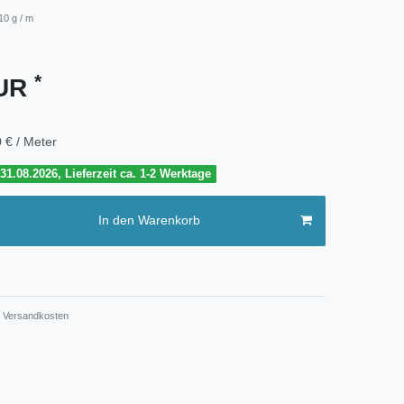
10 g / m
*
EUR
 € / Meter
1.08.2026, Lieferzeit ca. 1-2 Werktage
In den Warenkorb
Versandkosten