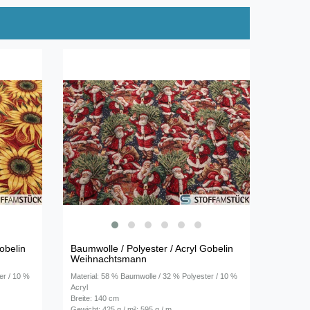
obelin
Baumwolle / Polyester / Acryl Gobelin
Weihnachtsmann
er / 10 %
Material: 58 % Baumwolle / 32 % Polyester / 10 %
Acryl
Breite: 140 cm
Gewicht: 425 g / m²; 595 g / m