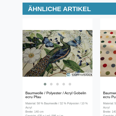
ÄHNLICHE ARTIKEL
Baumwolle / Polyester / Acryl Gobelin
Baumwol
ecru Pfau
ecru Pu
Material: 58 % Baumwolle / 32 % Polyester / 10 %
Material:
Acryl
Acryl
Breite: 140 cm
Breite: 1
Gewicht: 425 g / m²; 595 g / m
Gewicht: 4