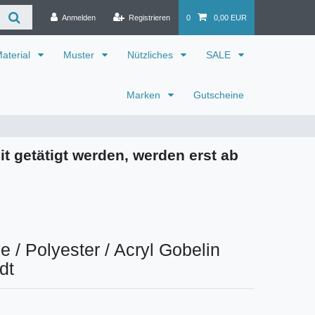
Anmelden
Registrieren
0
0,00 EUR
aterial
Muster
Nützliches
SALE
Marken
Gutscheine
it getätigt werden, werden erst ab
 / Polyester / Acryl Gobelin
dt