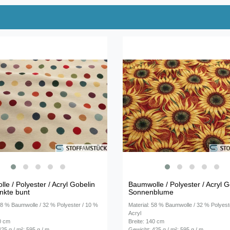
le / Polyester / Acryl Gobelin
Baumwolle / Polyester / Acryl G
nkte bunt
Sonnenblume
 58 % Baumwolle / 32 % Polyester / 10 %
Material: 58 % Baumwolle / 32 % Polyest
Acryl
40 cm
Breite: 140 cm
25 g / m²; 595 g / m
Gewicht: 425 g / m²; 595 g / m