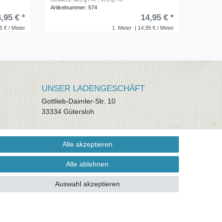
Artikelnummer: 574
,95 € *
14,95 € *
5 € / Meter
1
Meter
| 14,95 € / Meter
UNSER LADENGESCHÄFT
Gottlieb-Daimler-Str. 10
33334 Gütersloh
ÖFFNUNGSZEITEN
Alle akzeptieren
Montag - Dienstag: 8.00 - 18.00 Uhr,
Mittwoch Ruhetag, Donnerstag: 8.00 -
Alle ablehnen
18.00 Uhr, Freitag 8.00 - 14.00 Uhr
Auswahl akzeptieren
KUNDENSERVICE
Telefon: (05241) 403 22 38
E-Mail: info@stoffamstueck.de