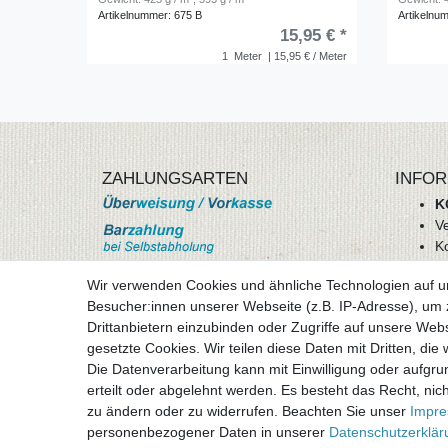
Artikelnummer: 675 B
Artikelnu
15,95 € *
1
Meter
| 15,95 € / Meter
ZAHLUNGSARTEN
INFOR
K
V
K
Wi
Wir verwenden Cookies und ähnliche Technologien auf 
A
Besucher:innen unserer Webseite (z.B. IP-Adresse), um z
D
Drittanbietern einzubinden oder Zugriffe auf unsere Webs
mehr Informationen
I
gesetzte Cookies. Wir teilen diese Daten mit Dritten, die
Besuchen sie uns auf
Die Datenverarbeitung kann mit Einwilligung oder aufgru
Vertr
erteilt oder abgelehnt werden. Es besteht das Recht, nich
zu ändern oder zu widerrufen. Beachten Sie unser
Impr
personenbezogener Daten in unserer
Daten­schutz­erklä