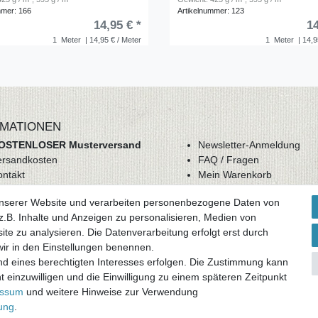
mmer: 166
Artikelnummer: 123
14,95 € *
14
1
Meter
| 14,95 € / Meter
1
Meter
| 14,9
MATIONEN
OSTENLOSER Musterversand
Newsletter-Anmeldung
ersandkosten
FAQ / Fragen
ontakt
Mein Warenkorb
derrufsrecht
Mein Merkzettel
unserer Website und verarbeiten personenbezogene Daten von
GB
Mein Konto
.B. Inhalte und Anzeigen zu personalisieren, Medien von
atenschutz
ite zu analysieren. Die Datenverarbeitung erfolgt erst durch
mpressum
 wir in den Einstellungen benennen.
nd eines berechtigten Interesses erfolgen. Die Zustimmung kann
ag widerrufen
t einzuwilligen und die Einwilligung zu einem späteren Zeitpunkt
essum
und weitere Hinweise zur Verwendung
rung
.