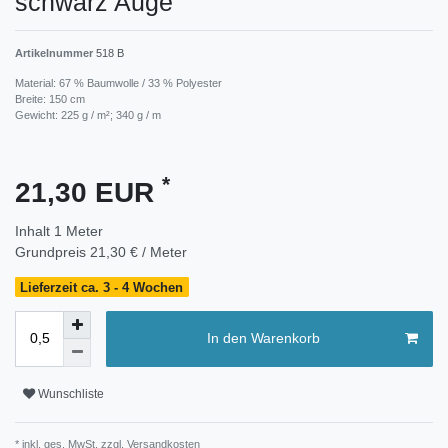
schwarz Auge
Artikelnummer
518 B
Material: 67 % Baumwolle / 33 % Polyester
Breite: 150 cm
Gewicht: 225 g / m²; 340 g / m
*
21,30 EUR
Inhalt
1
Meter
Grundpreis
21,30 € / Meter
Lieferzeit ca. 3 - 4 Wochen
In den Warenkorb
Wunschliste
* inkl. ges. MwSt. zzgl.
Versandkosten