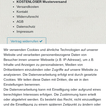
KOSTENLOSER Musterversand
Versandkosten
Kontakt
Widerrufsrecht
AGB
Datenschutz
Impressum
Vertrag widerrufen
Wir verwenden Cookies und ähnliche Technologien auf unserer
Website und verarbeiten personenbezogene Daten von
Newsletter-Anmeldung
Besucher:innen unserer Webseite (z.B. IP-Adresse), um z.B.
FAQ / Fragen
Inhalte und Anzeigen zu personalisieren, Medien von
Mein Warenkorb
Drittanbietern einzubinden oder Zugriffe auf unsere Website zu
Mein Merkzettel
analysieren. Die Datenverarbeitung erfolgt erst durch gesetzte
Mein Konto
Cookies. Wir teilen diese Daten mit Dritten, die wir in den
Einstellungen benennen.
UNSER LADENGESCHÄFT
Die Datenverarbeitung kann mit Einwilligung oder aufgrund eines
Gottlieb-Daimler-Str. 10
berechtigten Interesses erfolgen. Die Zustimmung kann erteilt
33334 Gütersloh
oder abgelehnt werden. Es besteht das Recht, nicht einzuwilligen
und die Einwilligung zu einem späteren Zeitpunkt zu ändern oder