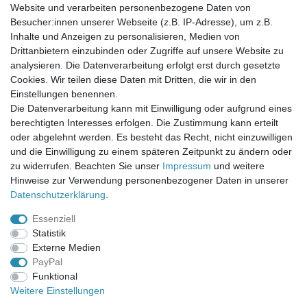
Website und verarbeiten personenbezogene Daten von
Newsletter-Anmeldung
Besucher:innen unserer Webseite (z.B. IP-Adresse), um z.B.
FAQ / Fragen
Inhalte und Anzeigen zu personalisieren, Medien von
Mein Warenkorb
Drittanbietern einzubinden oder Zugriffe auf unsere Website zu
Mein Merkzettel
analysieren. Die Datenverarbeitung erfolgt erst durch gesetzte
Mein Konto
Cookies. Wir teilen diese Daten mit Dritten, die wir in den
Einstellungen benennen.
UNSER LADENGESCHÄFT
Die Datenverarbeitung kann mit Einwilligung oder aufgrund eines
Gottlieb-Daimler-Str. 10
berechtigten Interesses erfolgen. Die Zustimmung kann erteilt
33334 Gütersloh
oder abgelehnt werden. Es besteht das Recht, nicht einzuwilligen
und die Einwilligung zu einem späteren Zeitpunkt zu ändern oder
ÖFFNUNGSZEITEN
zu widerrufen. Beachten Sie unser
Impressum
und weitere
Hinweise zur Verwendung personenbezogener Daten in unserer
Montag - Dienstag: 8.00 - 18.00 Uhr, Mittwoch Ruhetag,
Daten­schutz­erklärung
.
Donnerstag: 8.00 - 18.00 Uhr, Freitag 8.00 - 14.00 Uhr
Essenziell
KUNDENSERVICE
Statistik
Telefon: (05241) 403 22 38
Externe Medien
E-Mail: info@stoffamstueck.de
PayPal
Funktional
Weitere Einstellungen
Alle Preise inklusive gesetzlicher Mehrwertsteuer und