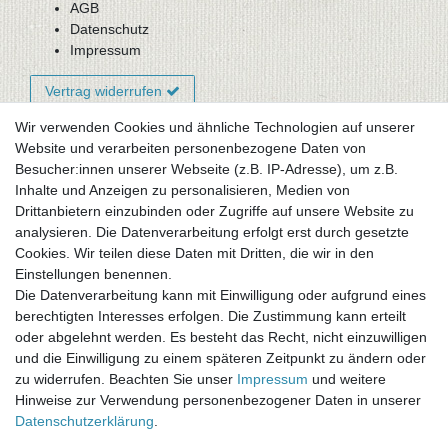
AGB
Datenschutz
Impressum
Vertrag widerrufen
Wir verwenden Cookies und ähnliche Technologien auf unserer
Website und verarbeiten personenbezogene Daten von
Newsletter-Anmeldung
Besucher:innen unserer Webseite (z.B. IP-Adresse), um z.B.
FAQ / Fragen
Inhalte und Anzeigen zu personalisieren, Medien von
Mein Warenkorb
Drittanbietern einzubinden oder Zugriffe auf unsere Website zu
Mein Merkzettel
analysieren. Die Datenverarbeitung erfolgt erst durch gesetzte
Mein Konto
Cookies. Wir teilen diese Daten mit Dritten, die wir in den
Einstellungen benennen.
UNSER LADENGESCHÄFT
Die Datenverarbeitung kann mit Einwilligung oder aufgrund eines
Gottlieb-Daimler-Str. 10
berechtigten Interesses erfolgen. Die Zustimmung kann erteilt
33334 Gütersloh
oder abgelehnt werden. Es besteht das Recht, nicht einzuwilligen
und die Einwilligung zu einem späteren Zeitpunkt zu ändern oder
ÖFFNUNGSZEITEN
zu widerrufen. Beachten Sie unser
Impressum
und weitere
Hinweise zur Verwendung personenbezogener Daten in unserer
Montag - Dienstag: 8.00 - 18.00 Uhr, Mittwoch Ruhetag,
Daten­schutz­erklärung
.
Donnerstag: 8.00 - 18.00 Uhr, Freitag 8.00 - 14.00 Uhr