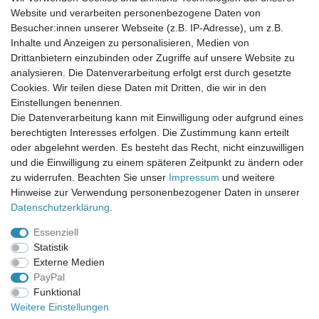
Website und verarbeiten personenbezogene Daten von
Newsletter-Anmeldung
Besucher:innen unserer Webseite (z.B. IP-Adresse), um z.B.
FAQ / Fragen
Inhalte und Anzeigen zu personalisieren, Medien von
Mein Warenkorb
Drittanbietern einzubinden oder Zugriffe auf unsere Website zu
Mein Merkzettel
analysieren. Die Datenverarbeitung erfolgt erst durch gesetzte
Mein Konto
Cookies. Wir teilen diese Daten mit Dritten, die wir in den
Einstellungen benennen.
UNSER LADENGESCHÄFT
Die Datenverarbeitung kann mit Einwilligung oder aufgrund eines
Gottlieb-Daimler-Str. 10
berechtigten Interesses erfolgen. Die Zustimmung kann erteilt
33334 Gütersloh
oder abgelehnt werden. Es besteht das Recht, nicht einzuwilligen
und die Einwilligung zu einem späteren Zeitpunkt zu ändern oder
ÖFFNUNGSZEITEN
zu widerrufen. Beachten Sie unser
Impressum
und weitere
Hinweise zur Verwendung personenbezogener Daten in unserer
Montag - Dienstag: 8.00 - 18.00 Uhr, Mittwoch Ruhetag,
Daten­schutz­erklärung
.
Donnerstag: 8.00 - 18.00 Uhr, Freitag 8.00 - 14.00 Uhr
Essenziell
KUNDENSERVICE
Statistik
Telefon: (05241) 403 22 38
Externe Medien
E-Mail: info@stoffamstueck.de
PayPal
Funktional
Weitere Einstellungen
Alle Preise inklusive gesetzlicher Mehrwertsteuer und