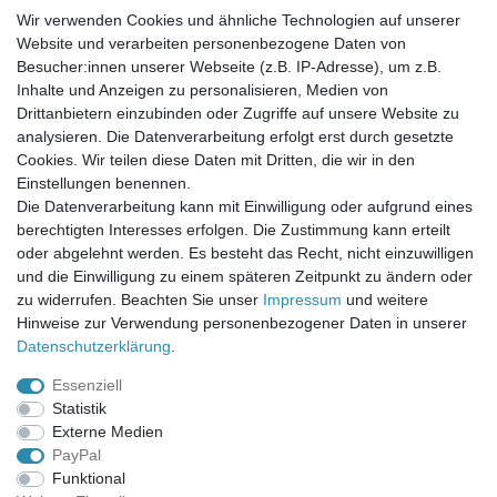
Wir verwenden Cookies und ähnliche Technologien auf unserer
Website und verarbeiten personenbezogene Daten von
Newsletter-Anmeldung
Besucher:innen unserer Webseite (z.B. IP-Adresse), um z.B.
FAQ / Fragen
Inhalte und Anzeigen zu personalisieren, Medien von
Mein Warenkorb
Drittanbietern einzubinden oder Zugriffe auf unsere Website zu
Mein Merkzettel
analysieren. Die Datenverarbeitung erfolgt erst durch gesetzte
Mein Konto
Cookies. Wir teilen diese Daten mit Dritten, die wir in den
Einstellungen benennen.
UNSER LADENGESCHÄFT
Die Datenverarbeitung kann mit Einwilligung oder aufgrund eines
Gottlieb-Daimler-Str. 10
berechtigten Interesses erfolgen. Die Zustimmung kann erteilt
33334 Gütersloh
oder abgelehnt werden. Es besteht das Recht, nicht einzuwilligen
und die Einwilligung zu einem späteren Zeitpunkt zu ändern oder
ÖFFNUNGSZEITEN
zu widerrufen. Beachten Sie unser
Impressum
und weitere
Hinweise zur Verwendung personenbezogener Daten in unserer
Montag - Dienstag: 8.00 - 18.00 Uhr, Mittwoch Ruhetag,
Daten­schutz­erklärung
.
Donnerstag: 8.00 - 18.00 Uhr, Freitag 8.00 - 14.00 Uhr
Essenziell
KUNDENSERVICE
Statistik
Telefon: (05241) 403 22 38
Externe Medien
E-Mail: info@stoffamstueck.de
PayPal
Funktional