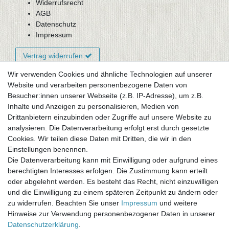
Widerrufsrecht
AGB
Datenschutz
Impressum
Vertrag widerrufen
Wir verwenden Cookies und ähnliche Technologien auf unserer
Website und verarbeiten personenbezogene Daten von
Newsletter-Anmeldung
Besucher:innen unserer Webseite (z.B. IP-Adresse), um z.B.
FAQ / Fragen
Inhalte und Anzeigen zu personalisieren, Medien von
Mein Warenkorb
Drittanbietern einzubinden oder Zugriffe auf unsere Website zu
Mein Merkzettel
analysieren. Die Datenverarbeitung erfolgt erst durch gesetzte
Mein Konto
Cookies. Wir teilen diese Daten mit Dritten, die wir in den
Einstellungen benennen.
UNSER LADENGESCHÄFT
Die Datenverarbeitung kann mit Einwilligung oder aufgrund eines
Gottlieb-Daimler-Str. 10
berechtigten Interesses erfolgen. Die Zustimmung kann erteilt
33334 Gütersloh
oder abgelehnt werden. Es besteht das Recht, nicht einzuwilligen
und die Einwilligung zu einem späteren Zeitpunkt zu ändern oder
ÖFFNUNGSZEITEN
zu widerrufen. Beachten Sie unser
Impressum
und weitere
Hinweise zur Verwendung personenbezogener Daten in unserer
Montag - Dienstag: 8.00 - 18.00 Uhr, Mittwoch Ruhetag,
Daten­schutz­erklärung
.
Donnerstag: 8.00 - 18.00 Uhr, Freitag 8.00 - 14.00 Uhr