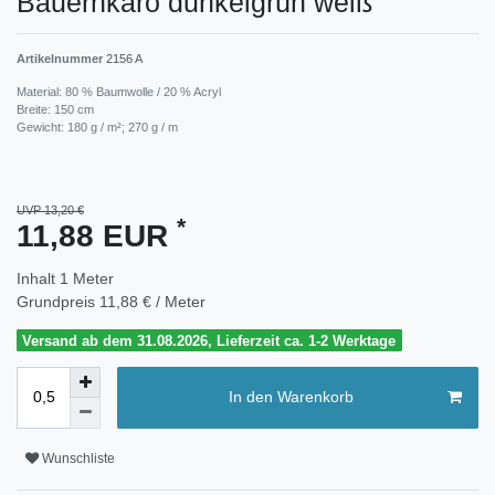
Bauernkaro dunkelgrün weiß
Artikelnummer
2156 A
Material: 80 % Baumwolle / 20 % Acryl
Breite: 150 cm
Gewicht: 180 g / m²; 270 g / m
UVP 13,20 €
*
11,88 EUR
Inhalt
1
Meter
Grundpreis
11,88 € / Meter
Versand ab dem 31.08.2026, Lieferzeit ca. 1-2 Werktage
In den Warenkorb
Wunschliste