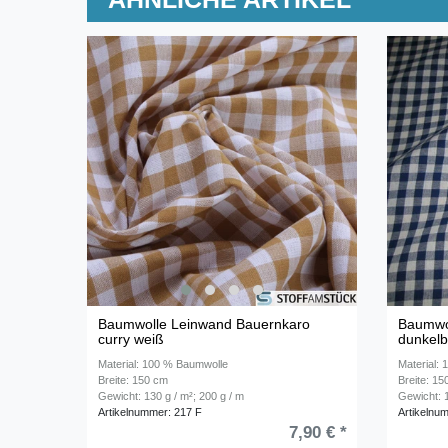
Baumwolle Leinwand Bauernkaro
Baumwo
curry weiß
dunkelb
Material: 100 % Baumwolle
Material:
Breite: 150 cm
Breite: 1
Gewicht: 130 g / m²; 200 g / m
Gewicht: 1
Artikelnummer: 217 F
Artikelnu
7,90 € *