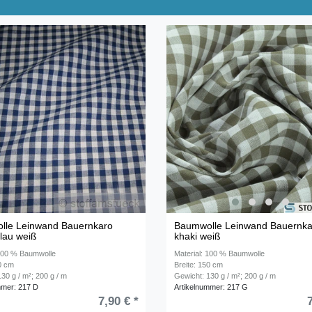
lle Leinwand Bauernkaro
Baumwolle Leinwand Bauernka
lau weiß
khaki weiß
 100 % Baumwolle
Material: 100 % Baumwolle
50 cm
Breite: 150 cm
30 g / m²; 200 g / m
Gewicht: 130 g / m²; 200 g / m
mmer: 217 D
Artikelnummer: 217 G
7,90 € *