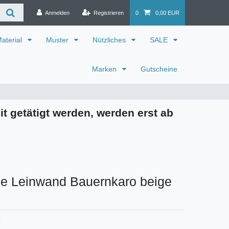
Anmelden
Registrieren
0
0,00 EUR
aterial
Muster
Nützliches
SALE
Marken
Gutscheine
it getätigt werden, werden erst ab
e Leinwand Bauernkaro beige
H