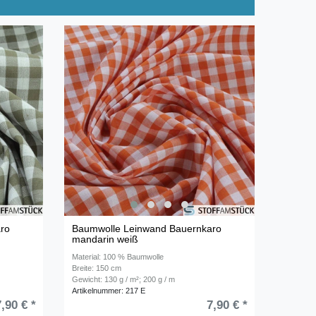
ro
Baumwolle Leinwand Bauernkaro
mandarin weiß
Material: 100 % Baumwolle
Breite: 150 cm
Gewicht: 130 g / m²; 200 g / m
Artikelnummer: 217 E
7,90 € *
7,90 € *