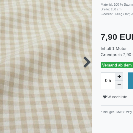
Material: 100 % Baum
Breite: 150 cm
Gewicht: 130 g / m²; 2
7,90 E
Inhalt
1
Meter
Grundpreis
7,90 
Versand ab dem 3
Wunschliste
* inkl. ges. MwSt. zzgl.