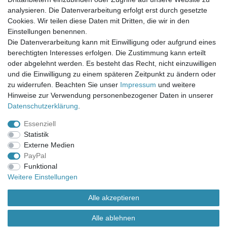
Mein Merkzettel
analysieren. Die Datenverarbeitung erfolgt erst durch gesetzte
Mein Konto
Cookies. Wir teilen diese Daten mit Dritten, die wir in den
Einstellungen benennen.
UNSER LADENGESCHÄFT
Die Datenverarbeitung kann mit Einwilligung oder aufgrund eines
Gottlieb-Daimler-Str. 10
berechtigten Interesses erfolgen. Die Zustimmung kann erteilt
33334 Gütersloh
oder abgelehnt werden. Es besteht das Recht, nicht einzuwilligen
und die Einwilligung zu einem späteren Zeitpunkt zu ändern oder
ÖFFNUNGSZEITEN
zu widerrufen. Beachten Sie unser
Impressum
und weitere
Hinweise zur Verwendung personenbezogener Daten in unserer
Montag - Dienstag: 8.00 - 18.00 Uhr, Mittwoch Ruhetag,
Daten­schutz­erklärung
.
Donnerstag: 8.00 - 18.00 Uhr, Freitag 8.00 - 14.00 Uhr
Essenziell
KUNDENSERVICE
Statistik
Telefon: (05241) 403 22 38
Externe Medien
E-Mail: info@stoffamstueck.de
PayPal
Funktional
Weitere Einstellungen
Alle Preise inklusive gesetzlicher Mehrwertsteuer und
zuzüglich
Versandkosten
. * Pflichtfeld
Alle akzeptieren
Alle ablehnen