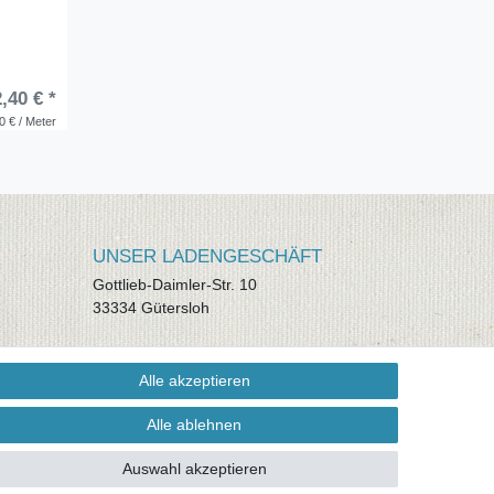
,40 € *
0 € / Meter
UNSER LADENGESCHÄFT
Gottlieb-Daimler-Str. 10
33334 Gütersloh
ÖFFNUNGSZEITEN
Alle akzeptieren
Montag - Dienstag: 8.00 - 18.00 Uhr,
Mittwoch Ruhetag, Donnerstag: 8.00 -
Alle ablehnen
18.00 Uhr, Freitag 8.00 - 14.00 Uhr
Auswahl akzeptieren
KUNDENSERVICE