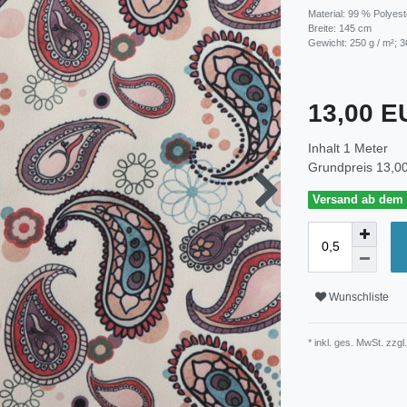
Material: 99 % Polyest
Breite: 145 cm
Gewicht: 250 g / m²; 3
13,00 
Inhalt
1
Meter
Grundpreis
13,00
Versand ab dem 3
Wunschliste
* inkl. ges. MwSt. zzgl.