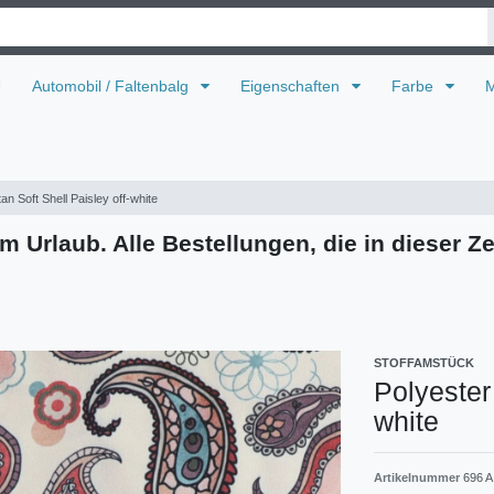
U
Automobil / Faltenbalg
Eigenschaften
Farbe
M
tan Soft Shell Paisley off-white
m Urlaub. Alle Bestellungen, die in dieser Ze
STOFFAMSTÜCK
Polyester 
white
Artikelnummer
696 A