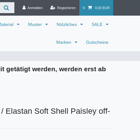
Anmelden
Registrieren
0
0,00 EUR
aterial
Muster
Nützliches
SALE
Marken
Gutscheine
it getätigt werden, werden erst ab
/ Elastan Soft Shell Paisley off-