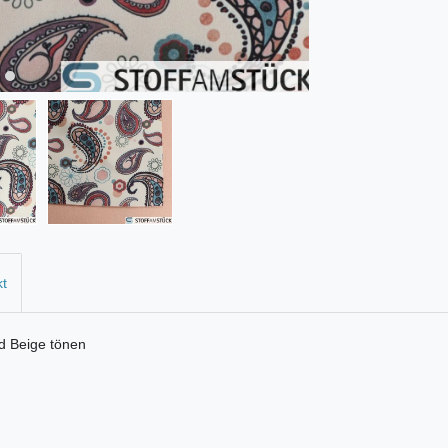
kt
nd Beige tönen