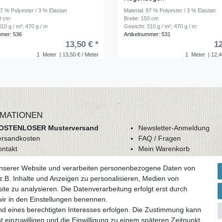
97 % Polyester / 3 % Elastan
Material: 97 % Polyester / 3 % Elastan
50 cm
Breite: 150 cm
10 g / m²; 470 g / m
Gewicht: 310 g / m²; 470 g / m
mmer: 536
Artikelnummer: 531
13,50 € *
12
1
Meter
| 13,50 € / Meter
1
Meter
| 12,4
MATIONEN
OSTENLOSER Musterversand
Newsletter-Anmeldung
ersandkosten
FAQ / Fragen
ontakt
Mein Warenkorb
derrufsrecht
Mein Merkzettel
unserer Website und verarbeiten personenbezogene Daten von
GB
Mein Konto
.B. Inhalte und Anzeigen zu personalisieren, Medien von
atenschutz
ite zu analysieren. Die Datenverarbeitung erfolgt erst durch
mpressum
 wir in den Einstellungen benennen.
nd eines berechtigten Interesses erfolgen. Die Zustimmung kann
ag widerrufen
t einzuwilligen und die Einwilligung zu einem späteren Zeitpunkt