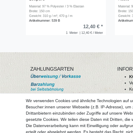
Material: 97 % Polyester / 3 % Elastan
Material: 
Breite: 150 cm
Breite: 1
Gewicht: 310 g / m²; 470 g / m
Gewicht: 3
Artikelnummer: 539 B
Artikelnu
12,40 € *
1
Meter
| 12,40 € / Meter
ZAHLUNGSARTEN
INFOR
K
V
K
Wi
Wir verwenden Cookies und ähnliche Technologien auf 
A
Besucher:innen unserer Webseite (z.B. IP-Adresse), um z
D
Drittanbietern einzubinden oder Zugriffe auf unsere Webs
mehr Informationen
I
gesetzte Cookies. Wir teilen diese Daten mit Dritten, die
Besuchen sie uns auf
Die Datenverarbeitung kann mit Einwilligung oder aufgru
Vertr
erteilt oder abgelehnt werden. Es besteht das Recht, nich