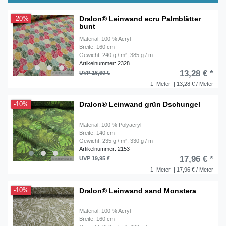
Dralon® Leinwand ecru Palmblätter
-20%
bunt
Material: 100 % Acryl
Breite: 160 cm
Gewicht: 240 g / m²; 385 g / m
Artikelnummer: 2328
13,28 € *
UVP 16,60 €
1
Meter
| 13,28 € / Meter
Dralon® Leinwand grün Dschungel
-10%
Material: 100 % Polyacryl
Breite: 140 cm
Gewicht: 235 g / m²; 330 g / m
Artikelnummer: 2153
17,96 € *
UVP 19,95 €
1
Meter
| 17,96 € / Meter
Dralon® Leinwand sand Monstera
-10%
Material: 100 % Acryl
Breite: 160 cm