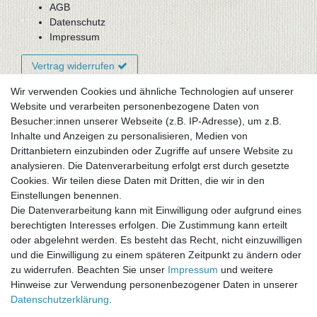
AGB
Datenschutz
Impressum
Vertrag widerrufen
Wir verwenden Cookies und ähnliche Technologien auf unserer
Website und verarbeiten personenbezogene Daten von
Newsletter-Anmeldung
Besucher:innen unserer Webseite (z.B. IP-Adresse), um z.B.
FAQ / Fragen
Inhalte und Anzeigen zu personalisieren, Medien von
Mein Warenkorb
Drittanbietern einzubinden oder Zugriffe auf unsere Website zu
Mein Merkzettel
analysieren. Die Datenverarbeitung erfolgt erst durch gesetzte
Mein Konto
Cookies. Wir teilen diese Daten mit Dritten, die wir in den
Einstellungen benennen.
UNSER LADENGESCHÄFT
Die Datenverarbeitung kann mit Einwilligung oder aufgrund eines
Gottlieb-Daimler-Str. 10
berechtigten Interesses erfolgen. Die Zustimmung kann erteilt
33334 Gütersloh
oder abgelehnt werden. Es besteht das Recht, nicht einzuwilligen
und die Einwilligung zu einem späteren Zeitpunkt zu ändern oder
ÖFFNUNGSZEITEN
zu widerrufen. Beachten Sie unser
Impressum
und weitere
Hinweise zur Verwendung personenbezogener Daten in unserer
Montag - Dienstag: 8.00 - 18.00 Uhr, Mittwoch Ruhetag,
Daten­schutz­erklärung
.
Donnerstag: 8.00 - 18.00 Uhr, Freitag 8.00 - 14.00 Uhr