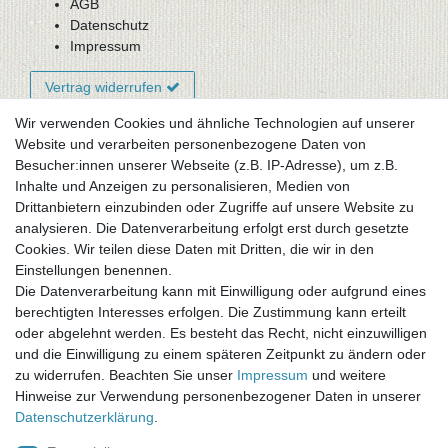
AGB
Datenschutz
Impressum
Vertrag widerrufen
Wir verwenden Cookies und ähnliche Technologien auf unserer
Website und verarbeiten personenbezogene Daten von
Newsletter-Anmeldung
Besucher:innen unserer Webseite (z.B. IP-Adresse), um z.B.
FAQ / Fragen
Inhalte und Anzeigen zu personalisieren, Medien von
Mein Warenkorb
Drittanbietern einzubinden oder Zugriffe auf unsere Website zu
Mein Merkzettel
analysieren. Die Datenverarbeitung erfolgt erst durch gesetzte
Mein Konto
Cookies. Wir teilen diese Daten mit Dritten, die wir in den
Einstellungen benennen.
UNSER LADENGESCHÄFT
Die Datenverarbeitung kann mit Einwilligung oder aufgrund eines
Gottlieb-Daimler-Str. 10
berechtigten Interesses erfolgen. Die Zustimmung kann erteilt
33334 Gütersloh
oder abgelehnt werden. Es besteht das Recht, nicht einzuwilligen
und die Einwilligung zu einem späteren Zeitpunkt zu ändern oder
ÖFFNUNGSZEITEN
zu widerrufen. Beachten Sie unser
Impressum
und weitere
Hinweise zur Verwendung personenbezogener Daten in unserer
Montag - Dienstag: 8.00 - 18.00 Uhr, Mittwoch Ruhetag,
Daten­schutz­erklärung
.
Donnerstag: 8.00 - 18.00 Uhr, Freitag 8.00 - 14.00 Uhr