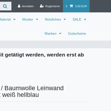
Anmelden
Registrieren
0
0,00 EUR
aterial
Muster
Nützliches
SALE
Marken
Gutscheine
it getätigt werden, werden erst ab
r / Baumwolle Leinwand
weiß hellblau