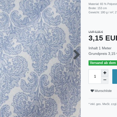
Material: 65 % Polyes
Breite: 153 cm
Gewicht: 180 g / m²; 2
UVP 5,55 €
3,15 E
Inhalt
1
Meter
Grundpreis
3,15 
Versand ab dem 3
Wunschliste
* inkl. ges. MwSt. zzgl.