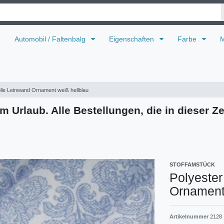
U
Automobil / Faltenbalg
Eigenschaften
Farbe
M
lle Leinwand Ornament weiß hellblau
m Urlaub. Alle Bestellungen, die in dieser Ze
STOFFAMSTÜCK
Polyeste
Ornament 
Artikelnummer
2128