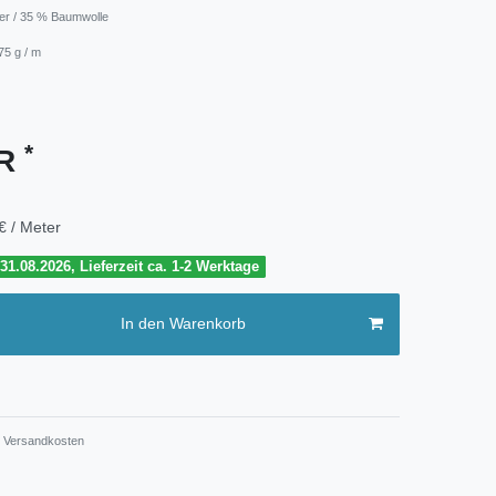
ter / 35 % Baumwolle
75 g / m
*
UR
€ / Meter
1.08.2026, Lieferzeit ca. 1-2 Werktage
In den Warenkorb
Versandkosten