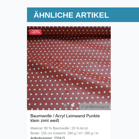
ÄHNLICHE ARTIKEL
-10%
Baumwolle / Acryl Leinwand Punkte
klein zimt weiß
Material: 80 % Baumwolle / 20 % Acryl
Breite: 155 cm Gewicht: 180 g / m²; 280 g / m
Artikelnummer: 2324 D