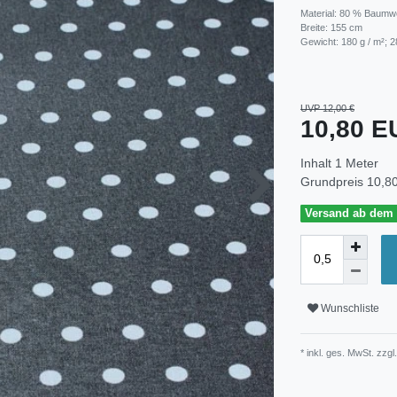
Material: 80 % Baumwo
Breite: 155 cm
Gewicht: 180 g / m²; 2
UVP 12,00 €
10,80 
Inhalt
1
Meter
Grundpreis
10,80
Versand ab dem 3
Wunschliste
* inkl. ges. MwSt. zzgl.