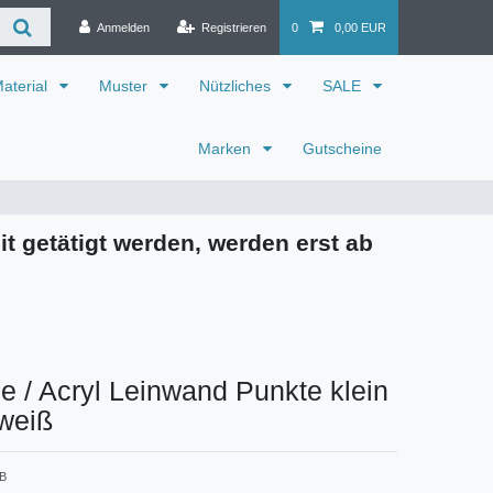
Anmelden
Registrieren
0
0,00 EUR
aterial
Muster
Nützliches
SALE
Marken
Gutscheine
it getätigt werden, werden erst ab
 / Acryl Leinwand Punkte klein
 weiß
 B