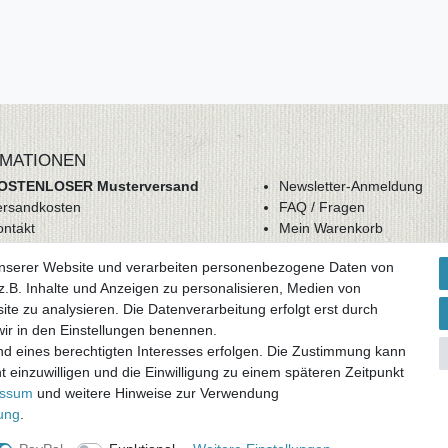
MATIONEN
OSTENLOSER Musterversand
Newsletter-Anmeldung
ersandkosten
FAQ / Fragen
ontakt
Mein Warenkorb
derrufsrecht
Mein Merkzettel
unserer Website und verarbeiten personenbezogene Daten von
GB
Mein Konto
.B. Inhalte und Anzeigen zu personalisieren, Medien von
atenschutz
ite zu analysieren. Die Datenverarbeitung erfolgt erst durch
mpressum
 wir in den Einstellungen benennen.
nd eines berechtigten Interesses erfolgen. Die Zustimmung kann
ag widerrufen
t einzuwilligen und die Einwilligung zu einem späteren Zeitpunkt
essum
und weitere Hinweise zur Verwendung
rung
.