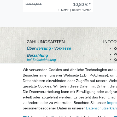
10,80 € *
UVP 12,00 €
1
Meter
| 10,80 € / Meter
ZAHLUNGSARTEN
INFOR
K
V
K
Wi
Wir verwenden Cookies und ähnliche Technologien auf 
A
Besucher:innen unserer Webseite (z.B. IP-Adresse), um z
D
Drittanbietern einzubinden oder Zugriffe auf unsere Webs
mehr Informationen
I
gesetzte Cookies. Wir teilen diese Daten mit Dritten, die
Besuchen sie uns auf
Die Datenverarbeitung kann mit Einwilligung oder aufgru
Vertr
erteilt oder abgelehnt werden. Es besteht das Recht, nich
zu ändern oder zu widerrufen. Beachten Sie unser
Impr
personenbezogener Daten in unserer
Daten­schutz­erklä