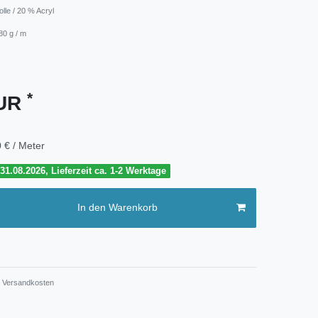
lle / 20 % Acryl
80 g / m
*
EUR
 € / Meter
1.08.2026, Lieferzeit ca. 1-2 Werktage
In den Warenkorb
Versandkosten