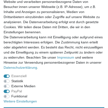
Website und verarbeiten personenbezogene Daten von
Newsletter-Anmeldung
Besucher:innen unserer Webseite (z.B. IP-Adresse), um z.B.
FAQ / Fragen
Inhalte und Anzeigen zu personalisieren, Medien von
Mein Warenkorb
Drittanbietern einzubinden oder Zugriffe auf unsere Website zu
Mein Merkzettel
analysieren. Die Datenverarbeitung erfolgt erst durch gesetzte
Mein Konto
Cookies. Wir teilen diese Daten mit Dritten, die wir in den
Einstellungen benennen.
UNSER LADENGESCHÄFT
Die Datenverarbeitung kann mit Einwilligung oder aufgrund eines
Gottlieb-Daimler-Str. 10
berechtigten Interesses erfolgen. Die Zustimmung kann erteilt
33334 Gütersloh
oder abgelehnt werden. Es besteht das Recht, nicht einzuwilligen
und die Einwilligung zu einem späteren Zeitpunkt zu ändern oder
ÖFFNUNGSZEITEN
zu widerrufen. Beachten Sie unser
Impressum
und weitere
Hinweise zur Verwendung personenbezogener Daten in unserer
Montag - Dienstag: 8.00 - 18.00 Uhr, Mittwoch Ruhetag,
Daten­schutz­erklärung
.
Donnerstag: 8.00 - 18.00 Uhr, Freitag 8.00 - 14.00 Uhr
Essenziell
KUNDENSERVICE
Statistik
Telefon: (05241) 403 22 38
Externe Medien
E-Mail: info@stoffamstueck.de
PayPal
Funktional
Weitere Einstellungen
Alle Preise inklusive gesetzlicher Mehrwertsteuer und
zuzüglich
Versandkosten
. * Pflichtfeld