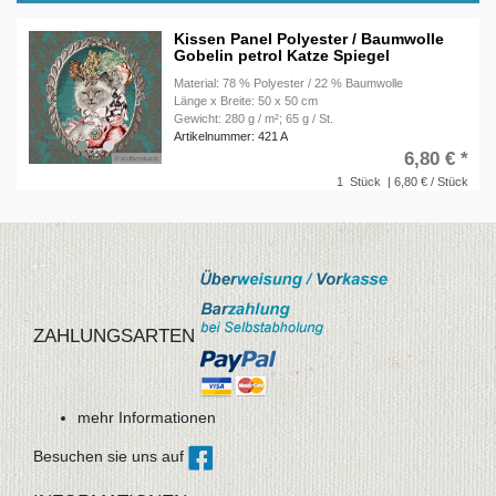
Kissen Panel Polyester / Baumwolle
Gobelin petrol Katze Spiegel
Material: 78 % Polyester / 22 % Baumwolle
Länge x Breite: 50 x 50 cm
Gewicht: 280 g / m²; 65 g / St.
Artikelnummer: 421 A
6,80 € *
1
Stück
| 6,80 € / Stück
ZAHLUNGSARTEN
mehr Informationen
Besuchen sie uns auf