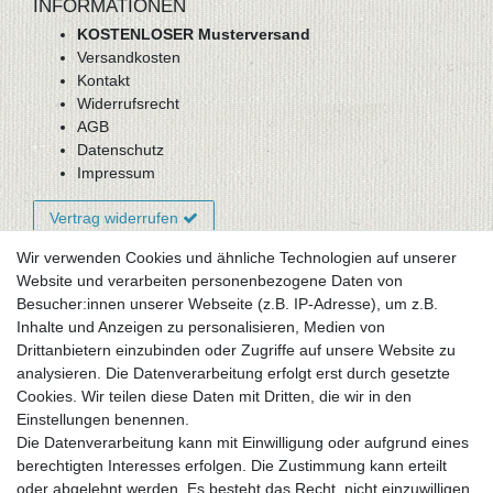
INFORMATIONEN
KOSTENLOSER Musterversand
Versandkosten
Kontakt
Widerrufsrecht
AGB
Datenschutz
Impressum
Vertrag widerrufen
Wir verwenden Cookies und ähnliche Technologien auf unserer
Website und verarbeiten personenbezogene Daten von
Newsletter-Anmeldung
Besucher:innen unserer Webseite (z.B. IP-Adresse), um z.B.
FAQ / Fragen
Inhalte und Anzeigen zu personalisieren, Medien von
Mein Warenkorb
Drittanbietern einzubinden oder Zugriffe auf unsere Website zu
Mein Merkzettel
analysieren. Die Datenverarbeitung erfolgt erst durch gesetzte
Mein Konto
Cookies. Wir teilen diese Daten mit Dritten, die wir in den
Einstellungen benennen.
UNSER LADENGESCHÄFT
Die Datenverarbeitung kann mit Einwilligung oder aufgrund eines
Gottlieb-Daimler-Str. 10
berechtigten Interesses erfolgen. Die Zustimmung kann erteilt
33334 Gütersloh
oder abgelehnt werden. Es besteht das Recht, nicht einzuwilligen