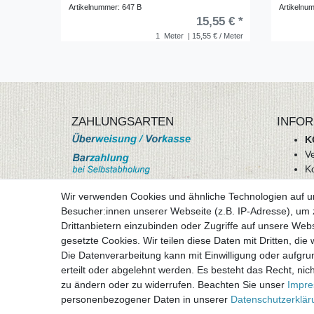
Artikelnummer: 647 B
Artikelnu
15,55 € *
1
Meter
| 15,55 € / Meter
ZAHLUNGSARTEN
INFOR
K
V
K
Wi
Wir verwenden Cookies und ähnliche Technologien auf 
A
Besucher:innen unserer Webseite (z.B. IP-Adresse), um z
D
Drittanbietern einzubinden oder Zugriffe auf unsere Webs
mehr Informationen
I
gesetzte Cookies. Wir teilen diese Daten mit Dritten, die
Besuchen sie uns auf
Die Datenverarbeitung kann mit Einwilligung oder aufgru
Vertr
erteilt oder abgelehnt werden. Es besteht das Recht, nich
zu ändern oder zu widerrufen. Beachten Sie unser
Impr
personenbezogener Daten in unserer
Daten­schutz­erklä