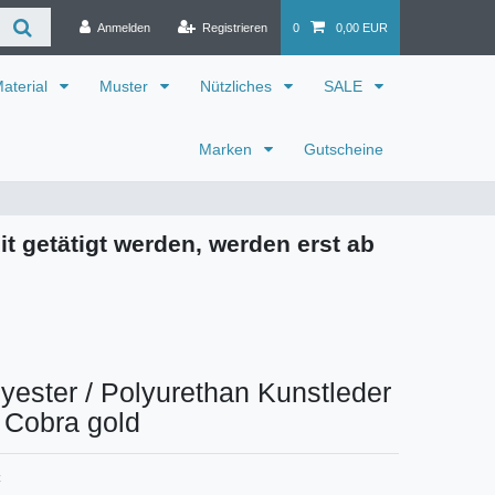
Anmelden
Registrieren
0
0,00 EUR
aterial
Muster
Nützliches
SALE
Marken
Gutscheine
it getätigt werden, werden erst ab
yester / Polyurethan Kunstleder
 Cobra gold
C