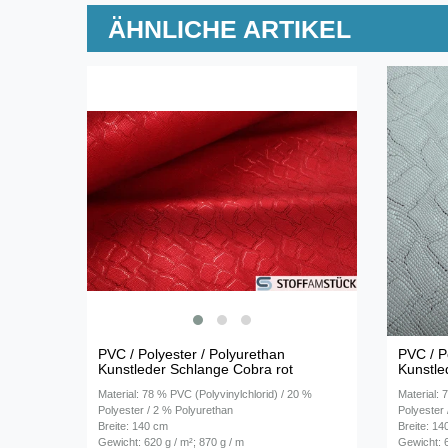
ÄHNLICHE ARTIKEL
PVC / Polyester / Polyurethan
PVC / P
Kunstleder Schlange Cobra rot
Kunstle
Material: 78 % PVC (Polyvinylchlorid) / 20 %
Material: 
Polyester / 2 % Polyurethan
Polyester
Breite: 140 cm
Breite: 1
Gewicht: 620 g / m²; 870 g / m
Gewicht: 6