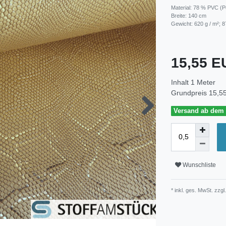
Material: 78 % PVC (Po
Breite: 140 cm
Gewicht: 620 g / m²; 8
15,55 
Inhalt
1
Meter
Grundpreis
15,55
Versand ab dem 3
Wunschliste
* inkl. ges. MwSt. zzgl.