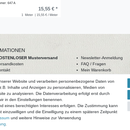
mmer: 647 A
15,55 € *
1
Meter
| 15,55 € / Meter
MATIONEN
OSTENLOSER Musterversand
Newsletter-Anmeldung
ersandkosten
FAQ / Fragen
ontakt
Mein Warenkorb
derrufsrecht
Mein Merkzettel
unserer Website und verarbeiten personenbezogene Daten von
GB
Mein Konto
.B. Inhalte und Anzeigen zu personalisieren, Medien von
atenschutz
ite zu analysieren. Die Datenverarbeitung erfolgt erst durch
mpressum
 wir in den Einstellungen benennen.
nd eines berechtigten Interesses erfolgen. Die Zustimmung kann
ag widerrufen
t einzuwilligen und die Einwilligung zu einem späteren Zeitpunkt
essum
und weitere Hinweise zur Verwendung
rung
.