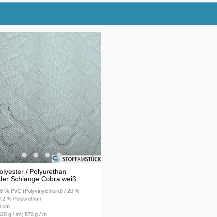
olyester / Polyurethan
der Schlange Cobra weiß
78 % PVC (Polyvinylchlorid) / 20 %
 / 2 % Polyurethan
40 cm
20 g / m²; 870 g / m