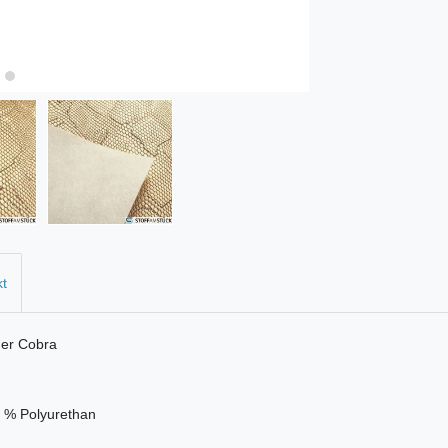
kt
ner Cobra
 2 % Polyurethan