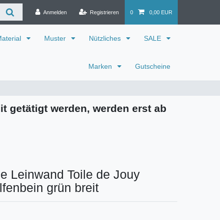
Anmelden
Registrieren
0
0,00 EUR
aterial
Muster
Nützliches
SALE
Marken
Gutscheine
it getätigt werden, werden erst ab
e Leinwand Toile de Jouy
lfenbein grün breit