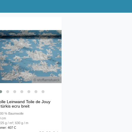
le Leinwand Toile de Jouy
 türkis ecru breit
 100 % Baumwolle
80 cm
25 g / m²; 630 g / m
mmer: 407 C