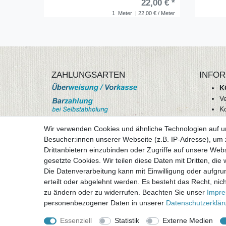
22,00 € *
1
Meter
| 22,00 € / Meter
ZAHLUNGSARTEN
INFOR
K
V
K
Wi
Wir verwenden Cookies und ähnliche Technologien auf 
A
Besucher:innen unserer Webseite (z.B. IP-Adresse), um z
D
Drittanbietern einzubinden oder Zugriffe auf unsere Webs
mehr Informationen
I
gesetzte Cookies. Wir teilen diese Daten mit Dritten, die
Besuchen sie uns auf
Die Datenverarbeitung kann mit Einwilligung oder aufgru
Vertr
erteilt oder abgelehnt werden. Es besteht das Recht, nich
zu ändern oder zu widerrufen. Beachten Sie unser
Impr
personenbezogener Daten in unserer
Daten­schutz­erklä
Essenziell
Statistik
Externe Medien
Alle Preise inklusive gesetzlicher Mehrwertsteuer 