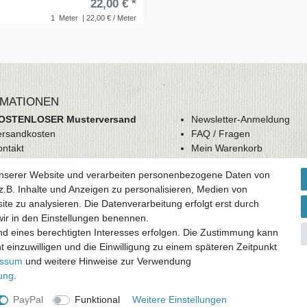
22,00 € *
1
Meter
| 22,00 € / Meter
MATIONEN
OSTENLOSER Musterversand
Newsletter-Anmeldung
ersandkosten
FAQ / Fragen
ontakt
Mein Warenkorb
derrufsrecht
Mein Merkzettel
unserer Website und verarbeiten personenbezogene Daten von
GB
Mein Konto
.B. Inhalte und Anzeigen zu personalisieren, Medien von
atenschutz
ite zu analysieren. Die Datenverarbeitung erfolgt erst durch
mpressum
 wir in den Einstellungen benennen.
nd eines berechtigten Interesses erfolgen. Die Zustimmung kann
ag widerrufen
t einzuwilligen und die Einwilligung zu einem späteren Zeitpunkt
essum
und weitere Hinweise zur Verwendung
rung
.
PayPal
Funktional
Weitere Einstellungen
und zuzüglich
Versandkosten
. * Pflichtfeld