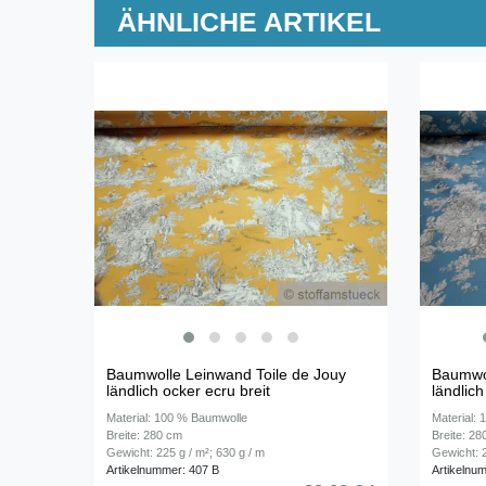
ÄHNLICHE ARTIKEL
Baumwolle Leinwand Toile de Jouy
Baumwol
ländlich ocker ecru breit
ländlich
Material: 100 % Baumwolle
Material:
Breite: 280 cm
Breite: 2
Gewicht: 225 g / m²; 630 g / m
Gewicht: 2
Artikelnummer: 407 B
Artikelnu