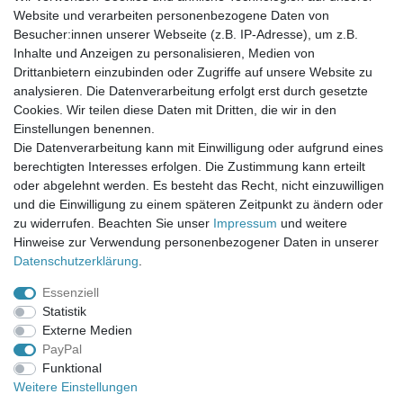
Website und verarbeiten personenbezogene Daten von
Newsletter-Anmeldung
Besucher:innen unserer Webseite (z.B. IP-Adresse), um z.B.
FAQ / Fragen
Inhalte und Anzeigen zu personalisieren, Medien von
Mein Warenkorb
Drittanbietern einzubinden oder Zugriffe auf unsere Website zu
Mein Merkzettel
analysieren. Die Datenverarbeitung erfolgt erst durch gesetzte
Mein Konto
Cookies. Wir teilen diese Daten mit Dritten, die wir in den
Einstellungen benennen.
UNSER LADENGESCHÄFT
Die Datenverarbeitung kann mit Einwilligung oder aufgrund eines
Gottlieb-Daimler-Str. 10
berechtigten Interesses erfolgen. Die Zustimmung kann erteilt
33334 Gütersloh
oder abgelehnt werden. Es besteht das Recht, nicht einzuwilligen
und die Einwilligung zu einem späteren Zeitpunkt zu ändern oder
ÖFFNUNGSZEITEN
zu widerrufen. Beachten Sie unser
Impressum
und weitere
Hinweise zur Verwendung personenbezogener Daten in unserer
Montag - Dienstag: 8.00 - 18.00 Uhr, Mittwoch Ruhetag,
Daten­schutz­erklärung
.
Donnerstag: 8.00 - 18.00 Uhr, Freitag 8.00 - 14.00 Uhr
Essenziell
KUNDENSERVICE
Statistik
Telefon: (05241) 403 22 38
Externe Medien
E-Mail: info@stoffamstueck.de
PayPal
Funktional
Weitere Einstellungen
Alle Preise inklusive gesetzlicher Mehrwertsteuer und