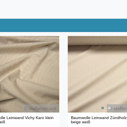
le Leinwand Vichy Karo klein
Baumwolle Leinwand Zündholzs
eiß
beige weiß