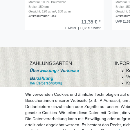
Material: 100 % Baumwolle
Material:
Breite: 150 cm
Breite: 1
Gewicht: 120 g / m²; 180 g / m
Gewicht: 1
Artikelnummer: 283 F
Artikelnu
11,35 € *
UVP 11,35
1
Meter
| 11,35 € / Meter
ZAHLUNGSARTEN
INFOR
K
V
K
Wi
Wir verwenden Cookies und ähnliche Technologien auf 
A
Besucher:innen unserer Webseite (z.B. IP-Adresse), um z
D
Drittanbietern einzubinden oder Zugriffe auf unsere Webs
mehr Informationen
I
gesetzte Cookies. Wir teilen diese Daten mit Dritten, die
Besuchen sie uns auf
Die Datenverarbeitung kann mit Einwilligung oder aufgru
Vertr
erteilt oder abgelehnt werden. Es besteht das Recht, nich