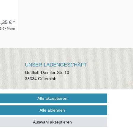
,35 € *
5 € / Meter
UNSER LADENGESCHÄFT
Gottlieb-Daimler-Str. 10
33334 Gütersloh
ÖFFNUNGSZEITEN
Alle akzeptieren
Montag - Dienstag: 8.00 - 18.00 Uhr,
Mittwoch Ruhetag, Donnerstag: 8.00 -
Alle ablehnen
18.00 Uhr, Freitag 8.00 - 14.00 Uhr
Auswahl akzeptieren
KUNDENSERVICE