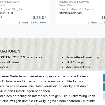
 100 % Baumwolle
Material: 100 % Baumwolle
50 cm
Breite: 150 cm
20 g / m²; 180 g / m
Gewicht: 120 g / m²; 180 g / m
mmer: 482 D
Artikelnummer: 270 E
8,85 € *
11
 €
1
Meter
| 8,85 € / Meter
1
Meter
| 11,3
MATIONEN
OSTENLOSER Musterversand
Newsletter-Anmeldung
ersandkosten
FAQ / Fragen
ontakt
Mein Warenkorb
derrufsrecht
Mein Merkzettel
unserer Website und verarbeiten personenbezogene Daten von
GB
Mein Konto
.B. Inhalte und Anzeigen zu personalisieren, Medien von
atenschutz
ite zu analysieren. Die Datenverarbeitung erfolgt erst durch
mpressum
 wir in den Einstellungen benennen.
nd eines berechtigten Interesses erfolgen. Die Zustimmung kann
ag widerrufen
t einzuwilligen und die Einwilligung zu einem späteren Zeitpunkt