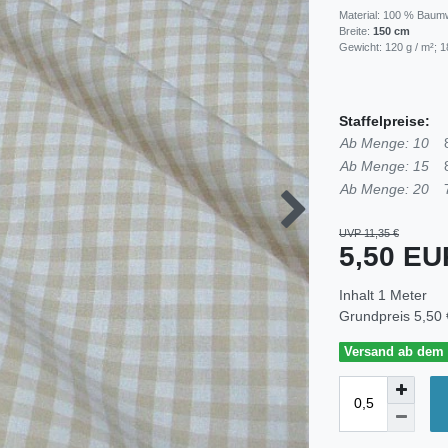
Material: 100 % Baum
Breite:
150 cm
Gewicht: 120 g / m²; 1
Staffelpreise:
Ab Menge: 10
Ab Menge: 15
Ab Menge: 20
UVP 11,35 €
5,50 E
Inhalt
1
Meter
Grundpreis
5,50 
Versand ab dem 3