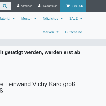
Anmelden
Registrieren
0
0,00 EUR
aterial
Muster
Nützliches
SALE
Marken
Gutscheine
it getätigt werden, werden erst ab
e Leinwand Vichy Karo groß
iß
G