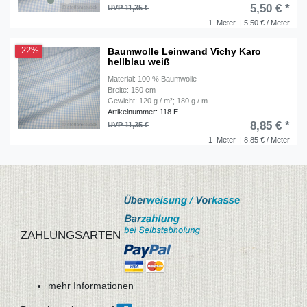
5,50 € *
UVP 11,35 €
1
Meter
| 5,50 € / Meter
Baumwolle Leinwand Vichy Karo
-22%
hellblau weiß
Material: 100 % Baumwolle
Breite: 150 cm
Gewicht: 120 g / m²; 180 g / m
Artikelnummer: 118 E
8,85 € *
UVP 11,35 €
1
Meter
| 8,85 € / Meter
ZAHLUNGSARTEN
mehr Informationen