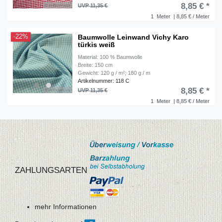
8,85 € *
UVP 11,35 €
1
Meter
| 8,85 € / Meter
Baumwolle Leinwand Vichy Karo
-22%
türkis weiß
Material: 100 % Baumwolle
Breite: 150 cm
Gewicht: 120 g / m²; 180 g / m
Artikelnummer: 118 C
8,85 € *
UVP 11,35 €
1
Meter
| 8,85 € / Meter
ZAHLUNGSARTEN
mehr Informationen