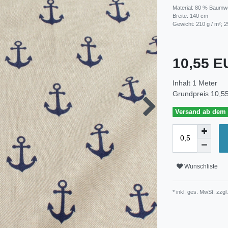
Material: 80 % Baumwo
Breite: 140 cm
Gewicht: 210 g / m²; 2
10,55 
Inhalt
1
Meter
Grundpreis
10,55
Versand ab dem 3
Wunschliste
* inkl. ges. MwSt. zzgl.