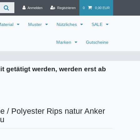
Anmelden
Registrieren
0
0,00 EUR
aterial
Muster
Nützliches
SALE
Marken
Gutscheine
it getätigt werden, werden erst ab
 / Polyester Rips natur Anker
au