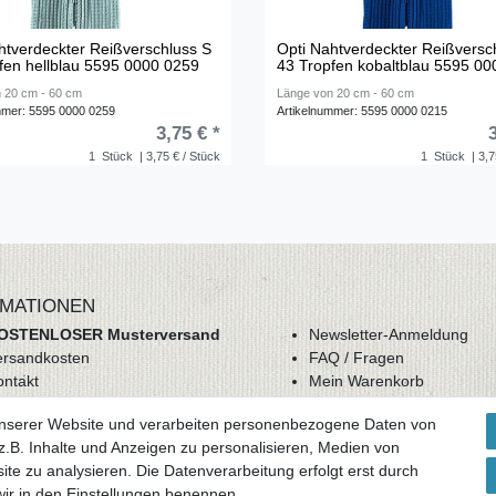
htverdeckter Reißverschluss S
Opti Nahtverdeckter Reißversc
fen hellblau 5595 0000 0259
43 Tropfen kobaltblau 5595 0
 20 cm - 60 cm
Länge von 20 cm - 60 cm
mmer: 5595 0000 0259
Artikelnummer: 5595 0000 0215
3,75 € *
1
Stück
| 3,75 € / Stück
1
Stück
| 3,7
MATIONEN
OSTENLOSER Musterversand
Newsletter-Anmeldung
ersandkosten
FAQ / Fragen
ontakt
Mein Warenkorb
derrufsrecht
Mein Merkzettel
unserer Website und verarbeiten personenbezogene Daten von
GB
Mein Konto
.B. Inhalte und Anzeigen zu personalisieren, Medien von
atenschutz
ite zu analysieren. Die Datenverarbeitung erfolgt erst durch
mpressum
 wir in den Einstellungen benennen.