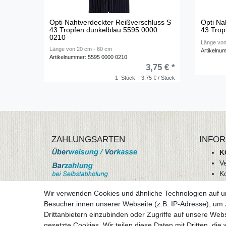
Opti Nahtverdeckter Reißverschluss S
Opti Na
43 Tropfen dunkelblau 5595 0000
43 Trop
0210
Länge von
Länge von 20 cm - 60 cm
Artikelnu
Artikelnummer: 5595 0000 0210
3,75 € *
1
Stück
| 3,75 € / Stück
ZAHLUNGSARTEN
INFOR
K
V
K
Wi
Wir verwenden Cookies und ähnliche Technologien auf 
A
Besucher:innen unserer Webseite (z.B. IP-Adresse), um z
D
Drittanbietern einzubinden oder Zugriffe auf unsere Webs
mehr Informationen
I
gesetzte Cookies. Wir teilen diese Daten mit Dritten, die