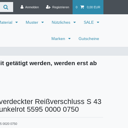
Anmelden
Registrieren
0
0,00 EUR
aterial
Muster
Nützliches
SALE
Marken
Gutscheine
it getätigt werden, werden erst ab
verdeckter Reißverschluss S 43
unkelrot 5595 0000 0750
5 0020 0750