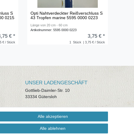
hluss S
Opti Nahtverdeckter Reißverschluss S
000 0215
43 Tropfen marine 5595 0000 0223
Länge von 20 cm - 60 cm
Artikelnummer: 5595 0000 0223
3,75 € *
3,75 € *
5 € / Stück
1
Stück
| 3,75 € / Stück
UNSER LADENGESCHÄFT
Gottlieb-Daimler-Str. 10
33334 Gütersloh
ÖFFNUNGSZEITEN
Alle akzeptieren
Montag - Dienstag: 8.00 - 18.00 Uhr,
Mittwoch Ruhetag, Donnerstag: 8.00 -
Alle ablehnen
18.00 Uhr, Freitag 8.00 - 14.00 Uhr