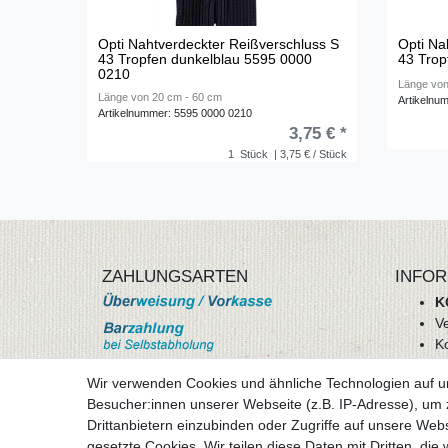
Opti Nahtverdeckter Reißverschluss S
Opti Na
43 Tropfen dunkelblau 5595 0000
43 Trop
0210
Länge von
Länge von 20 cm - 60 cm
Artikelnu
Artikelnummer: 5595 0000 0210
3,75 € *
1
Stück
| 3,75 € / Stück
ZAHLUNGSARTEN
INFOR
K
V
K
Wi
Wir verwenden Cookies und ähnliche Technologien auf 
A
Besucher:innen unserer Webseite (z.B. IP-Adresse), um z
D
Drittanbietern einzubinden oder Zugriffe auf unsere Webs
mehr Informationen
I
gesetzte Cookies. Wir teilen diese Daten mit Dritten, die