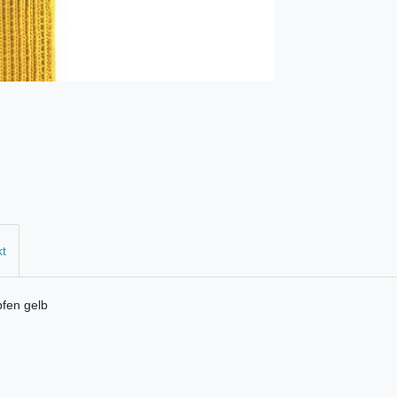
kt
fen gelb