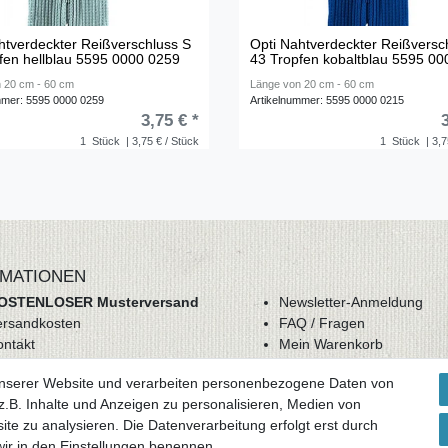
htverdeckter Reißverschluss S
Opti Nahtverdeckter Reißversc
fen hellblau 5595 0000 0259
43 Tropfen kobaltblau 5595 0
 20 cm - 60 cm
Länge von 20 cm - 60 cm
mmer: 5595 0000 0259
Artikelnummer: 5595 0000 0215
3,75 € *
1
Stück
| 3,75 € / Stück
1
Stück
| 3,7
MATIONEN
OSTENLOSER Musterversand
Newsletter-Anmeldung
ersandkosten
FAQ / Fragen
ontakt
Mein Warenkorb
derrufsrecht
Mein Merkzettel
unserer Website und verarbeiten personenbezogene Daten von
GB
Mein Konto
.B. Inhalte und Anzeigen zu personalisieren, Medien von
atenschutz
ite zu analysieren. Die Datenverarbeitung erfolgt erst durch
mpressum
 wir in den Einstellungen benennen.