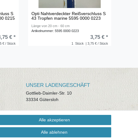
hluss S
Opti Nahtverdeckter Reißverschluss S
000 0215
43 Tropfen marine 5595 0000 0223
Länge von 20 cm - 60 cm
Artikelnummer: 5595 0000 0223
3,75 € *
3,75 € *
5 € / Stück
1
Stück
| 3,75 € / Stück
UNSER LADENGESCHÄFT
Gottlieb-Daimler-Str. 10
33334 Gütersloh
ÖFFNUNGSZEITEN
Alle akzeptieren
Montag - Dienstag: 8.00 - 18.00 Uhr,
Mittwoch Ruhetag, Donnerstag: 8.00 -
Alle ablehnen
18.00 Uhr, Freitag 8.00 - 14.00 Uhr