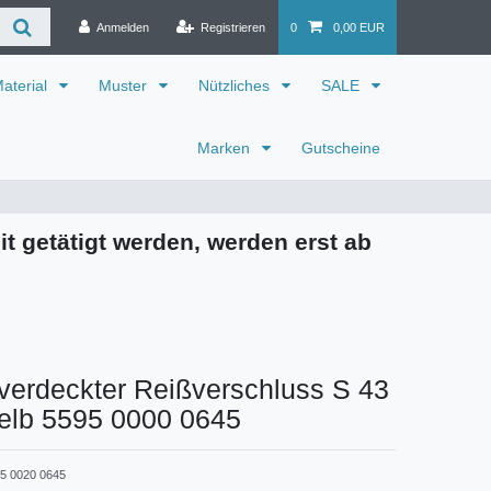
Anmelden
Registrieren
0
0,00 EUR
aterial
Muster
Nützliches
SALE
Marken
Gutscheine
it getätigt werden, werden erst ab
verdeckter Reißverschluss S 43
gelb 5595 0000 0645
5 0020 0645