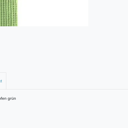
kt
pfen grün