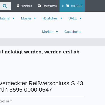
Anmelden
Registrieren
0
0,00 EUR
aterial
Muster
Nützliches
SALE
Marken
Gutscheine
it getätigt werden, werden erst ab
verdeckter Reißverschluss S 43
grün 5595 0000 0547
0000 0547