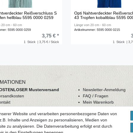
htverdeckter Reißverschluss S
Opti Nahtverdeckter Reißversc
fen hellblau 5595 0000 0259
43 Tropfen kobaltblau 5595 0
 20 cm - 60 cm
Länge von 20 cm - 60 cm
mmer: 5595 0000 0259
Artikelnummer: 5595 0000 0215
3,75 € *
1
Stück
| 3,75 € / Stück
1
Stück
| 3,7
MATIONEN
OSTENLOSER Musterversand
Newsletter-Anmeldung
ersandkosten
FAQ / Fragen
ontakt
Mein Warenkorb
derrufsrecht
Mein Merkzettel
unserer Website und verarbeiten personenbezogene Daten von
GB
Mein Konto
.B. Inhalte und Anzeigen zu personalisieren, Medien von
atenschutz
ite zu analysieren. Die Datenverarbeitung erfolgt erst durch
mpressum
 wir in den Einstellungen benennen.