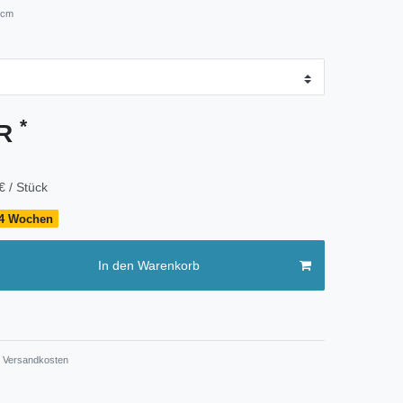
 cm
*
UR
€ / Stück
- 4 Wochen
In den Warenkorb
Versandkosten