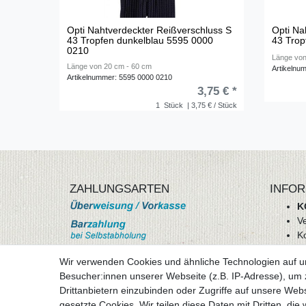
Opti Nahtverdeckter Reißverschluss S
Opti Na
43 Tropfen dunkelblau 5595 0000
43 Trop
0210
Länge von
Länge von 20 cm - 60 cm
Artikelnu
Artikelnummer: 5595 0000 0210
3,75 € *
1
Stück
| 3,75 € / Stück
ZAHLUNGSARTEN
INFOR
K
V
K
Wi
Wir verwenden Cookies und ähnliche Technologien auf 
A
Besucher:innen unserer Webseite (z.B. IP-Adresse), um z
D
Drittanbietern einzubinden oder Zugriffe auf unsere Webs
mehr Informationen
I
gesetzte Cookies. Wir teilen diese Daten mit Dritten, die