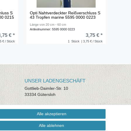
hluss S
Opti Nahtverdeckter Reißverschluss S
000 0215
43 Tropfen marine 5595 0000 0223
Länge von 20 cm - 60 cm
Artikelnummer: 5595 0000 0223
3,75 € *
3,75 € *
5 € / Stück
1
Stück
| 3,75 € / Stück
UNSER LADENGESCHÄFT
Gottlieb-Daimler-Str. 10
33334 Gütersloh
ÖFFNUNGSZEITEN
Alle akzeptieren
Montag - Dienstag: 8.00 - 18.00 Uhr,
Mittwoch Ruhetag, Donnerstag: 8.00 -
Alle ablehnen
18.00 Uhr, Freitag 8.00 - 14.00 Uhr