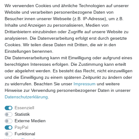
Wir verwenden Cookies und ähnliche Technologien auf unserer
Website und verarbeiten personenbezogene Daten von
Newsletter-Anmeldung
Besucher:innen unserer Webseite (z.B. IP-Adresse), um z.B.
FAQ / Fragen
Inhalte und Anzeigen zu personalisieren, Medien von
Mein Warenkorb
Drittanbietern einzubinden oder Zugriffe auf unsere Website zu
Mein Merkzettel
analysieren. Die Datenverarbeitung erfolgt erst durch gesetzte
Mein Konto
Cookies. Wir teilen diese Daten mit Dritten, die wir in den
Einstellungen benennen.
UNSER LADENGESCHÄFT
Die Datenverarbeitung kann mit Einwilligung oder aufgrund eines
Gottlieb-Daimler-Str. 10
berechtigten Interesses erfolgen. Die Zustimmung kann erteilt
33334 Gütersloh
oder abgelehnt werden. Es besteht das Recht, nicht einzuwilligen
und die Einwilligung zu einem späteren Zeitpunkt zu ändern oder
ÖFFNUNGSZEITEN
zu widerrufen. Beachten Sie unser
Impressum
und weitere
Hinweise zur Verwendung personenbezogener Daten in unserer
Montag - Dienstag: 8.00 - 18.00 Uhr, Mittwoch Ruhetag,
Daten­schutz­erklärung
.
Donnerstag: 8.00 - 18.00 Uhr, Freitag 8.00 - 14.00 Uhr
Essenziell
KUNDENSERVICE
Statistik
Telefon: (05241) 403 22 38
Externe Medien
E-Mail: info@stoffamstueck.de
PayPal
Funktional