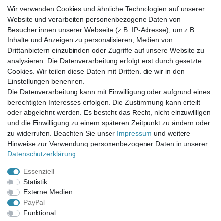
Wir verwenden Cookies und ähnliche Technologien auf unserer
Website und verarbeiten personenbezogene Daten von
Newsletter-Anmeldung
Besucher:innen unserer Webseite (z.B. IP-Adresse), um z.B.
FAQ / Fragen
Inhalte und Anzeigen zu personalisieren, Medien von
Mein Warenkorb
Drittanbietern einzubinden oder Zugriffe auf unsere Website zu
Mein Merkzettel
analysieren. Die Datenverarbeitung erfolgt erst durch gesetzte
Mein Konto
Cookies. Wir teilen diese Daten mit Dritten, die wir in den
Einstellungen benennen.
UNSER LADENGESCHÄFT
Die Datenverarbeitung kann mit Einwilligung oder aufgrund eines
Gottlieb-Daimler-Str. 10
berechtigten Interesses erfolgen. Die Zustimmung kann erteilt
33334 Gütersloh
oder abgelehnt werden. Es besteht das Recht, nicht einzuwilligen
und die Einwilligung zu einem späteren Zeitpunkt zu ändern oder
ÖFFNUNGSZEITEN
zu widerrufen. Beachten Sie unser
Impressum
und weitere
Hinweise zur Verwendung personenbezogener Daten in unserer
Montag - Dienstag: 8.00 - 18.00 Uhr, Mittwoch Ruhetag,
Daten­schutz­erklärung
.
Donnerstag: 8.00 - 18.00 Uhr, Freitag 8.00 - 14.00 Uhr
Essenziell
KUNDENSERVICE
Statistik
Telefon: (05241) 403 22 38
Externe Medien
E-Mail: info@stoffamstueck.de
PayPal
Funktional