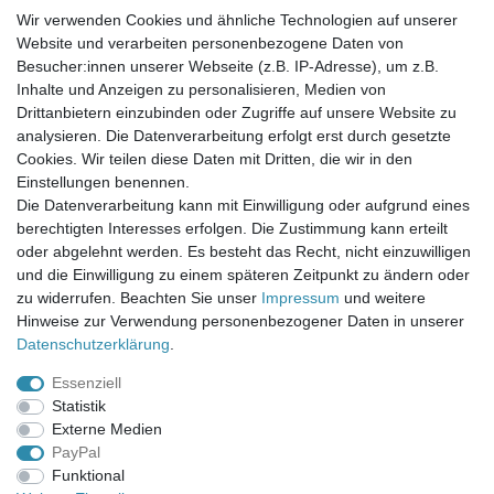
Wir verwenden Cookies und ähnliche Technologien auf unserer
Website und verarbeiten personenbezogene Daten von
Newsletter-Anmeldung
Besucher:innen unserer Webseite (z.B. IP-Adresse), um z.B.
FAQ / Fragen
Inhalte und Anzeigen zu personalisieren, Medien von
Mein Warenkorb
Drittanbietern einzubinden oder Zugriffe auf unsere Website zu
Mein Merkzettel
analysieren. Die Datenverarbeitung erfolgt erst durch gesetzte
Mein Konto
Cookies. Wir teilen diese Daten mit Dritten, die wir in den
Einstellungen benennen.
UNSER LADENGESCHÄFT
Die Datenverarbeitung kann mit Einwilligung oder aufgrund eines
Gottlieb-Daimler-Str. 10
berechtigten Interesses erfolgen. Die Zustimmung kann erteilt
33334 Gütersloh
oder abgelehnt werden. Es besteht das Recht, nicht einzuwilligen
und die Einwilligung zu einem späteren Zeitpunkt zu ändern oder
ÖFFNUNGSZEITEN
zu widerrufen. Beachten Sie unser
Impressum
und weitere
Hinweise zur Verwendung personenbezogener Daten in unserer
Montag - Dienstag: 8.00 - 18.00 Uhr, Mittwoch Ruhetag,
Daten­schutz­erklärung
.
Donnerstag: 8.00 - 18.00 Uhr, Freitag 8.00 - 14.00 Uhr
Essenziell
KUNDENSERVICE
Statistik
Telefon: (05241) 403 22 38
Externe Medien
E-Mail: info@stoffamstueck.de
PayPal
Funktional