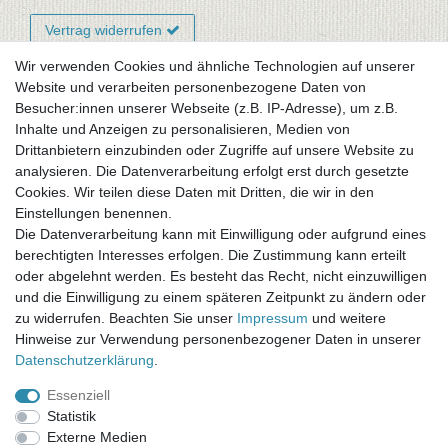
Vertrag widerrufen
Wir verwenden Cookies und ähnliche Technologien auf unserer
Website und verarbeiten personenbezogene Daten von
Newsletter-Anmeldung
Besucher:innen unserer Webseite (z.B. IP-Adresse), um z.B.
FAQ / Fragen
Inhalte und Anzeigen zu personalisieren, Medien von
Mein Warenkorb
Drittanbietern einzubinden oder Zugriffe auf unsere Website zu
Mein Merkzettel
analysieren. Die Datenverarbeitung erfolgt erst durch gesetzte
Mein Konto
Cookies. Wir teilen diese Daten mit Dritten, die wir in den
Einstellungen benennen.
UNSER LADENGESCHÄFT
Die Datenverarbeitung kann mit Einwilligung oder aufgrund eines
Gottlieb-Daimler-Str. 10
berechtigten Interesses erfolgen. Die Zustimmung kann erteilt
33334 Gütersloh
oder abgelehnt werden. Es besteht das Recht, nicht einzuwilligen
und die Einwilligung zu einem späteren Zeitpunkt zu ändern oder
ÖFFNUNGSZEITEN
zu widerrufen. Beachten Sie unser
Impressum
und weitere
Hinweise zur Verwendung personenbezogener Daten in unserer
Montag - Dienstag: 8.00 - 18.00 Uhr, Mittwoch Ruhetag,
Daten­schutz­erklärung
.
Donnerstag: 8.00 - 18.00 Uhr, Freitag 8.00 - 14.00 Uhr
Essenziell
KUNDENSERVICE
Statistik
Telefon: (05241) 403 22 38
Externe Medien